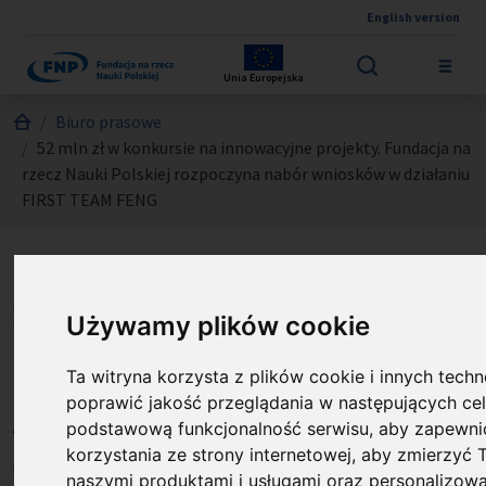
English version
Przejdź do treści
Unia Europejska
Jesteś tutaj:
Biuro prasowe
52 mln zł w konkursie na innowacyjne projekty. Fundacja na
rzecz Nauki Polskiej rozpoczyna nabór wniosków w działaniu
FIRST TEAM FENG
52 mln zł w konkursie na
innowacyjne projekty.
Używamy plików cookie
Fundacja na rzecz Nauki
Ta witryna korzysta z plików cookie i innych techn
Polskiej rozpoczyna nabór
poprawić jakość przeglądania w następujących ce
wniosków w działaniu FIRST
podstawową funkcjonalność serwisu
,
aby zapewnić
korzystania ze strony internetowej
,
aby zmierzyć 
TEAM FENG
naszymi produktami i usługami oraz personalizowa