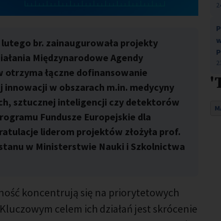
2
P
w
4 lutego br. zainaugurowała projekty
P
ziałania Międzynarodowe Agendy
2
w otrzyma łączne dofinansowanie
'
j innowacji w obszarach m.in. medycyny
h, sztucznej inteligencji czy detektorów
M
 programu Fundusze Europejskie dla
atulacje liderom projektów złożyła prof.
tanu w Ministerstwie Nauki i Szkolnictwa
lność koncentrują się na priorytetowych
Kluczowym celem ich działań jest skrócenie