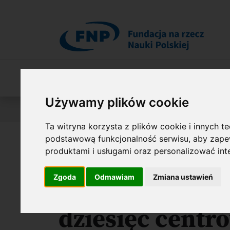
Przejdź do treści
O Fundacji
Nasza oferta
O naszych 
Używamy plików cookie
Jesteś tutaj:
Biuro prasowe
Ponad 300 mln zł na rozw
Ta witryna korzysta z plików cookie i innych t
podstawową funkcjonalność serwisu
,
aby zapew
Ponad 300 mln 
produktami i usługami oraz personalizować in
Zgoda
Odmawiam
Zmiana ustawień
przełomowych 
dziesięć centr