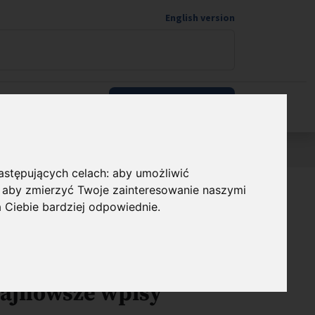
English version
Wspieram naukę
oczyna działalność w Polsce
następujących celach:
aby umożliwić
,
aby zmierzyć Twoje zainteresowanie naszymi
a Ciebie bardziej odpowiednie
.
dostępnij
ajnowsze wpisy