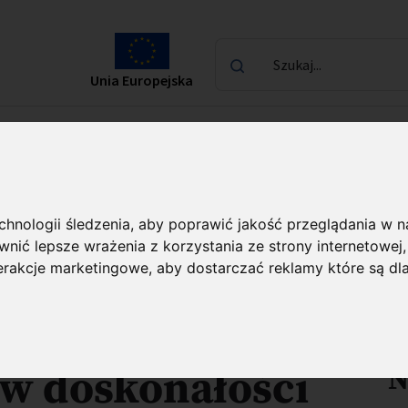
Szukaj...
Unia Europejska
laureatach
Kontakt
ój przełomowych technologii: dziesięć centrów doskonałości rozp
echnologii śledzenia, aby poprawić jakość przeglądania w 
nić lepsze wrażenia z korzystania ze strony internetowej
zł na rozwój
terakcje marketingowe
,
aby dostarczać reklamy które są dl
U
technologii:
ów doskonałości
N