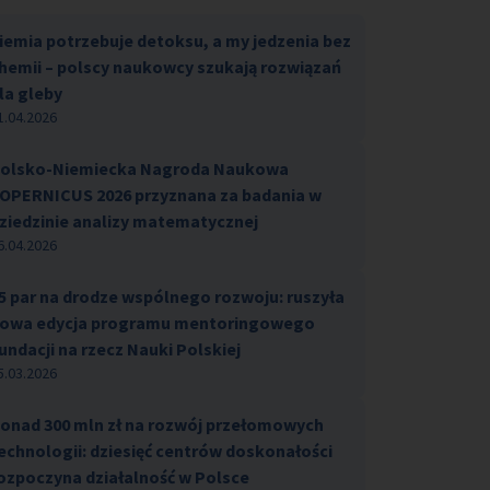
iemia potrzebuje detoksu, a my jedzenia bez
hemii – polscy naukowcy szukają rozwiązań
la gleby
1.04.2026
olsko-Niemiecka Nagroda Naukowa
OPERNICUS 2026 przyznana za badania w
ziedzinie analizy matematycznej
6.04.2026
5 par na drodze wspólnego rozwoju: ruszyła
owa edycja programu mentoringowego
undacji na rzecz Nauki Polskiej
5.03.2026
onad 300 mln zł na rozwój przełomowych
echnologii: dziesięć centrów doskonałości
ozpoczyna działalność w Polsce