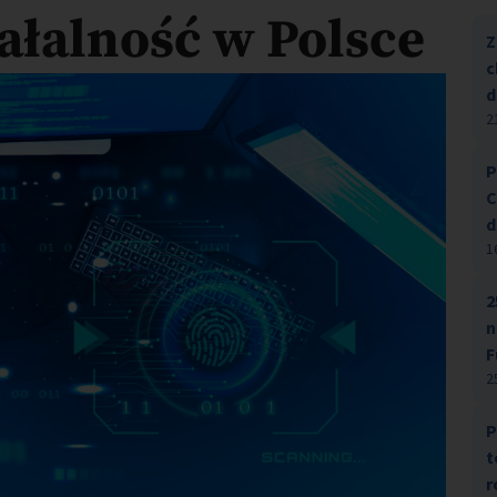
ałalność w Polsce
Z
c
d
2
P
C
d
1
2
n
F
2
P
t
r