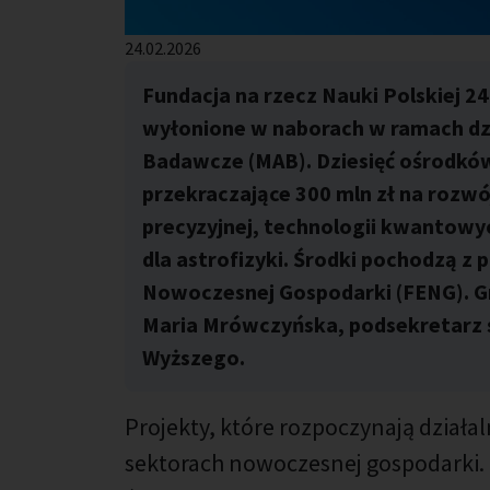
Opublikowano: %s
24.02.2026
Fundacja na rzecz Nauki Polskiej 2
wyłonione w naborach w ramach d
Badawcze (MAB). Dziesięć ośrodkó
przekraczające 300 mln zł na rozwó
precyzyjnej, technologii kwantowyc
dla astrofizyki. Środki pochodzą z
Nowoczesnej Gospodarki (FENG). Gr
Maria Mrówczyńska, podsekretarz s
Wyższego.
Projekty, które rozpoczynają działa
sektorach nowoczesnej gospodarki. 