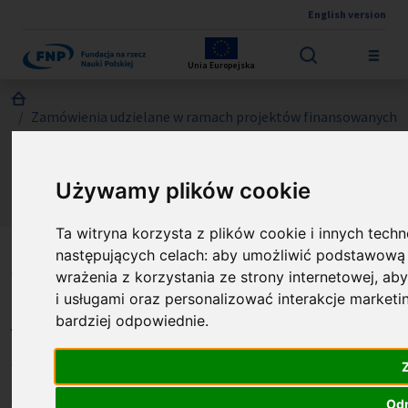
English version
Przejdź do treści
Unia Europejska
Jesteś tutaj:
Zamówienia udzielane w ramach projektów finansowanych
z Funduszy Strukturalnych UE
Zapytanie ofertowe nr 02/FENG/2026 na ewaluację wpływu
FENG na umiędzynarodowienie polskich jednostek naukowo-
Używamy plików cookie
badawczych
Ta witryna korzysta z plików cookie i innych tech
następujących celach:
aby umożliwić podstawową 
Zapytanie ofertowe nr
wrażenia z korzystania ze strony internetowej
,
aby
02/FENG/2026 na ewaluację
i usługami oraz personalizować interakcje market
bardziej odpowiednie
.
wpływu FENG na
umiędzynarodowienie
polskich jednostek
Od