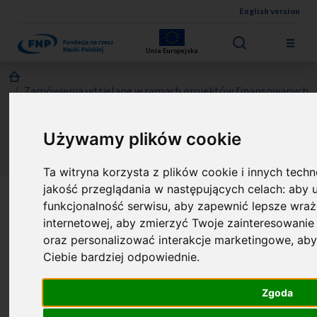
English version
Przejdź do treści
Unia Europejska
Jesteś tutaj:
Zamówienia udzielane w ramach projektów finansowanych
z Funduszy Strukturalnych UE
Zapytanie ofertowe nr 05/FENG/2025: Przygotowanie
Używamy plików cookie
redakcyjne, publikacja i dystrybucja materiałów
informacyjnych dla Fundacji na rzecz Nauki Polskiej (FNP).
Ta witryna korzysta z plików cookie i innych techn
jakość przeglądania w następujących celach:
aby 
Zapytanie ofertowe nr
funkcjonalność serwisu
,
aby zapewnić lepsze wraże
internetowej
,
aby zmierzyć Twoje zainteresowanie
05/FENG/2025:
oraz personalizować interakcje marketingowe
,
aby
Przygotowanie redakcyjne,
Ciebie bardziej odpowiednie
.
publikacja i dystrybucja
Zgoda
materiałów informacyjnych