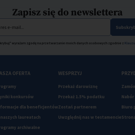
Zapisz się do newslettera
res e-mail...
Subskryb
bskrybuj" wyrażam zgodę na przetwarzanie moich danych osobowych zgodnie z
Klauzu
ASZA OFERTA
WESPRZYJ
PRZYD
rogramy
Przekaż darowiznę
Zamów
yniki konkursów
Przekaż 1.5% podatku
Nabór
nformacje dla beneficjentów
Zostań partnerem
Biuro
 naszych laureatach
Uwzględnij nas w testamencie
Strona
rogramy archiwalne