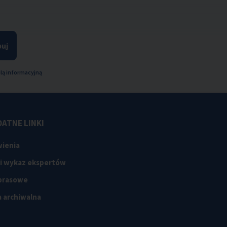
uj
lą informacyjną
ATNE LINKI
ienia
 i wykaz ekspertów
 prasowe
 archiwalna