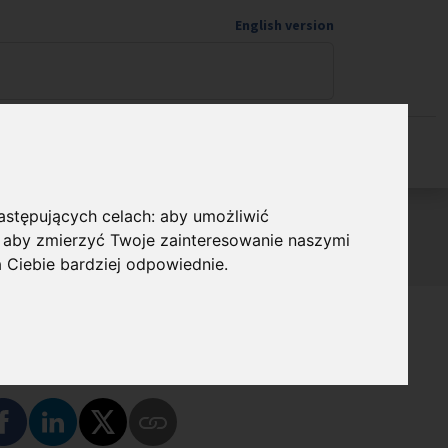
English version
Wspieram naukę
następujących celach:
aby umożliwić
 realizowanych przez Fundację na rzecz Nauki
,
aby zmierzyć Twoje zainteresowanie naszymi
a Ciebie bardziej odpowiednie
.
dostępnij