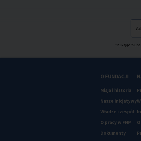
Ad
* Klikając "Su
O FUNDACJI
N
Misja i historia
P
Nasze inicjatywy
W
Władze i zespół
I
O pracy w FNP
O
Dokumenty
P