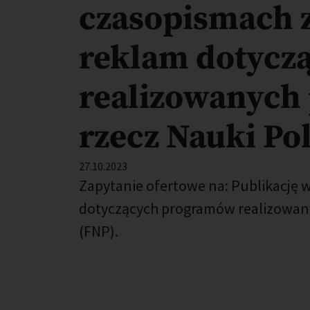
czasopismach 
reklam dotycz
realizowanych 
rzecz Nauki Po
Opublikowano: %s
27.10.2023
Zapytanie ofertowe na: Publikację 
dotyczących programów realizowanyc
(FNP).