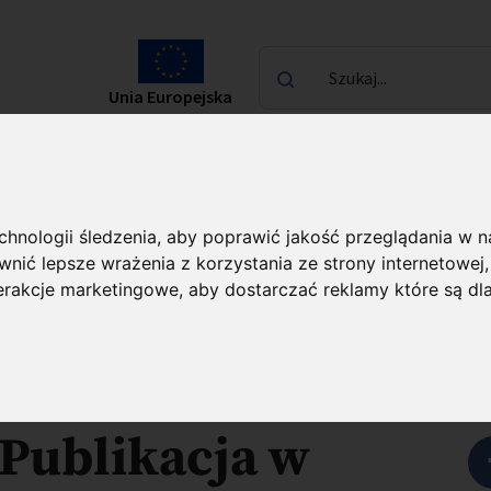
Szukaj...
Unia Europejska
laureatach
Kontakt
 finansowanych z Funduszy Strukturalnych UE
echnologii śledzenia, aby poprawić jakość przeglądania w 
acja w czasopismach zagranicznych reklam dotyczących programów
nić lepsze wrażenia z korzystania ze strony internetowej
terakcje marketingowe
,
aby dostarczać reklamy które są dl
towe nr
U
Publikacja w