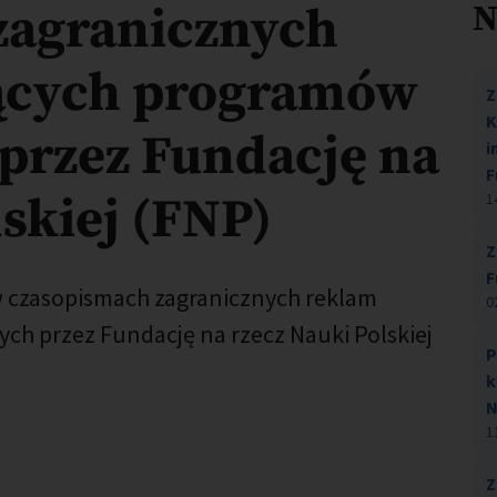
zagranicznych
N
ących programów
Z
K
przez Fundację na
i
F
lskiej (FNP)
1
Z
F
w czasopismach zagranicznych reklam
0
h przez Fundację na rzecz Nauki Polskiej
P
k
N
1
Z