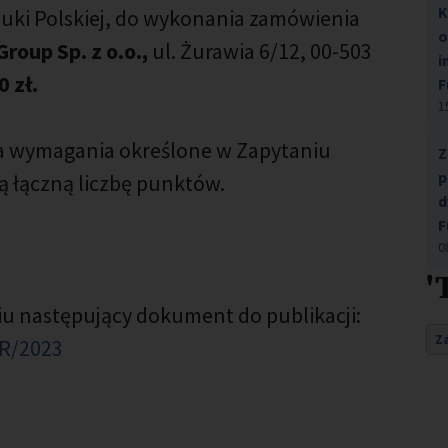
K
uki Polskiej, do wykonania zamówienia
o
roup Sp. z o.o.,
ul. Żurawia 6/12, 00-503
i
0 zł.
F
1
ia wymagania określone w Zapytaniu
Z
p
 łączną liczbę punktów.
d
F
0
'
u następujący dokument do publikacji:
Z
IR/2023