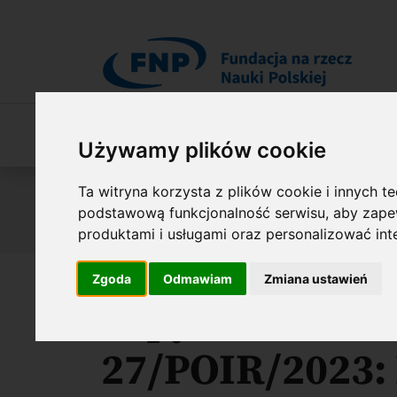
Przejdź do treści
O Fundacji
Nasza oferta
O naszych 
Używamy plików cookie
Jesteś tutaj:
Zamówienia udzielane w ramach projektów
Ta witryna korzysta z plików cookie i innych t
Zapytanie ofertowe nr 27/POIR/2023: Publik
podstawową funkcjonalność serwisu
,
aby zapew
Polskiej (FNP)
produktami i usługami oraz personalizować in
Zgoda
Odmawiam
Zmiana ustawień
Zapytanie ofer
27/POIR/2023: 