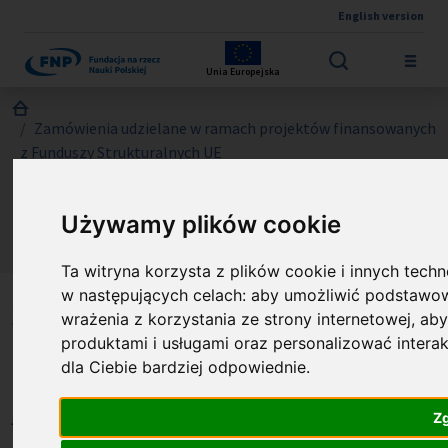
English version
Przejdź do treści
Unia Europejska
Jesteś tutaj:
Zamówienia udzielane w ramach projektów finansowanych
z Funduszy Strukturalnych UE
Zapytanie ofertowe nr 8/FENG/2026- - Kompleksowa
organizacja wizyty studyjnej w ośrodku przedsiębiorczości
Używamy plików cookie
akademickiej i innowacji na terenie Unii Europejskiej dla
Fundacji na rzecz Nauki Polskiej (FNP).
Ta witryna korzysta z plików cookie i innych techn
w następujących celach:
aby umożliwić podstawow
Zapytanie ofertowe nr
wrażenia z korzystania ze strony internetowej
,
aby
produktami i usługami oraz personalizować intera
8/FENG/2026- -
dla Ciebie bardziej odpowiednie
.
Kompleksowa organizacja
Z
wizyty studyjnej w ośrodku