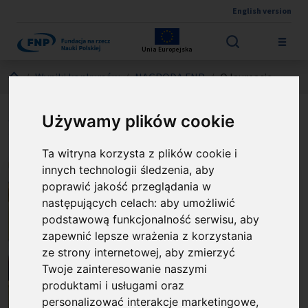
English version
Przejdź do treści
Unia Europejska
Jesteś tutaj:
Wyniki konkursów
NAGRODA FNP
O laureacie
prof. Andrzej Gałęski
Używamy plików cookie
Ta witryna korzysta z plików cookie i
innych technologii śledzenia, aby
poprawić jakość przeglądania w
następujących celach:
aby umożliwić
podstawową funkcjonalność serwisu
,
aby
zapewnić lepsze wrażenia z korzystania
ze strony internetowej
,
aby zmierzyć
Twoje zainteresowanie naszymi
produktami i usługami oraz
personalizować interakcje marketingowe
,