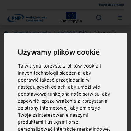
English version
Przejdź do treści
Unia Europejska
Jesteś tutaj:
Wyniki konkursów
NAGRODA FNP
O laureacie
doc. dr hab. inż. Andrzej L.
Używamy plików cookie
Sobolewski
Ta witryna korzysta z plików cookie i
innych technologii śledzenia, aby
poprawić jakość przeglądania w
następujących celach:
aby umożliwić
podstawową funkcjonalność serwisu
,
aby
zapewnić lepsze wrażenia z korzystania
ze strony internetowej
,
aby zmierzyć
Twoje zainteresowanie naszymi
produktami i usługami oraz
personalizować interakcje marketingowe
,