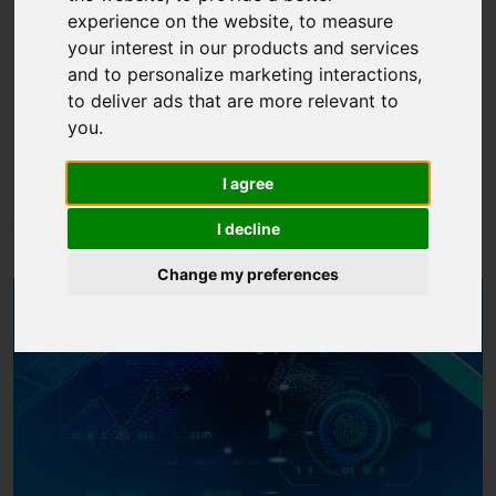
półprzewodników oraz
experience on the website
,
to measure
obliczeń kwantowych.
your interest in our products and services
and to personalize marketing interactions
,
Fundacja na rzecz Nauki
to deliver ads that are more relevant to
Polskiej ogłasza zwycięzców
you
.
naboru w działaniu
I agree
Międzynarodowe Agendy
I decline
Badawcze
Change my preferences