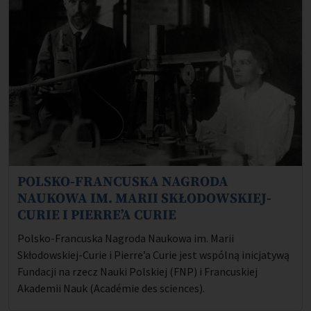
POLSKO-FRANCUSKA NAGRODA
Opis projektu:
NAUKOWA IM. MARII SKŁODOWSKIEJ-
CURIE I PIERRE’A CURIE
Polsko-Francuska Nagroda Naukowa im. Marii
Skłodowskiej-Curie i Pierre’a Curie jest wspólną inicjatywą
Fundacji na rzecz Nauki Polskiej (FNP) i Francuskiej
Akademii Nauk (Académie des sciences).