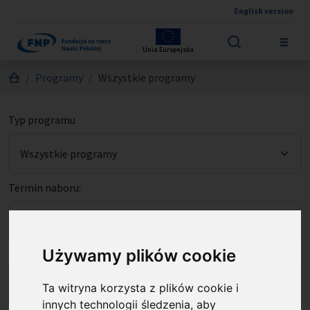
English version
Przejdź do treści
Unia Europejska
Jesteś tutaj:
Programy
Wszystkie programy
Typ programu
Termin naboru:
Źródło finansowania:
Używamy plików cookie
Ta witryna korzysta z plików cookie i
innych technologii śledzenia, aby