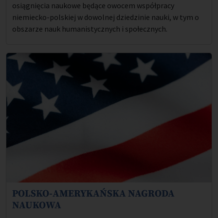
osiągnięcia naukowe będące owocem współpracy
niemiecko-polskiej w dowolnej dziedzinie nauki, w tym o
obszarze nauk humanistycznych i społecznych.
POLSKO-AMERYKAŃSKA NAGRODA
Opis projektu:
NAUKOWA