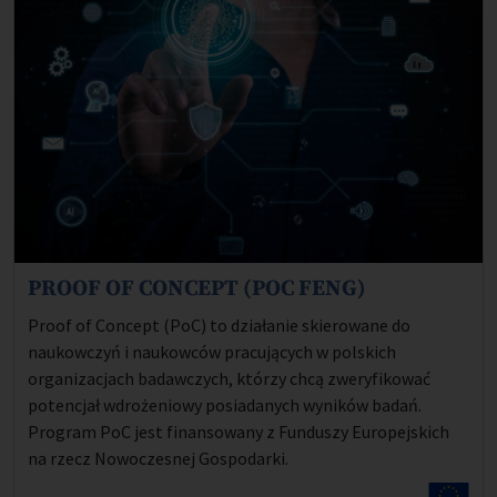
PROOF OF CONCEPT (POC FENG)
Opis projektu:
Proof of Concept (PoC) to działanie skierowane do
naukowczyń i naukowców pracujących w polskich
organizacjach badawczych, którzy chcą zweryfikować
potencjał wdrożeniowy posiadanych wyników badań.
Program PoC jest finansowany z Funduszy Europejskich
na rzecz Nowoczesnej Gospodarki.