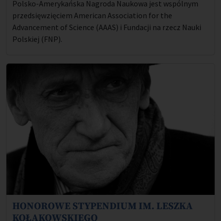
Polsko-Amerykańska Nagroda Naukowa jest wspólnym
przedsięwzięciem American Association for the
Advancement of Science (AAAS) i Fundacji na rzecz Nauki
Polskiej (FNP).
HONOROWE STYPENDIUM IM. LESZKA
Opis projektu:
KOŁAKOWSKIEGO