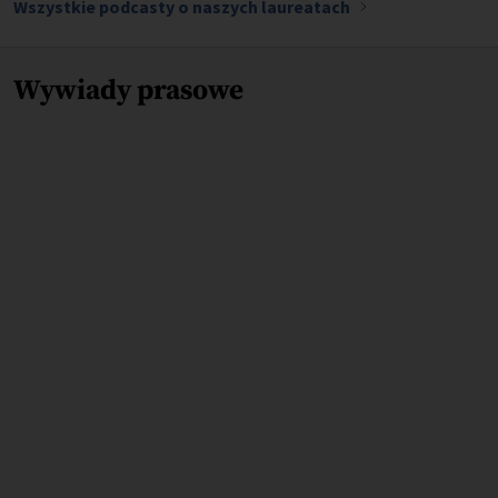
Wszystkie podcasty o naszych laureatach
Wywiady prasowe
26.11.2024
Polscy naukowcy pracują nad personalizowaną
terapią raka płuca