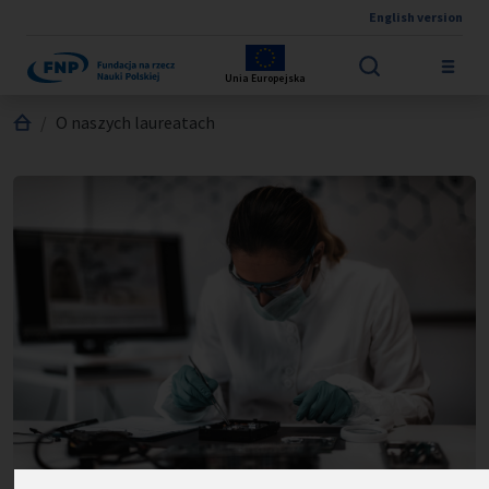
English version
Przejdź do treści
Unia Europejska
Jesteś tutaj:
O naszych laureatach