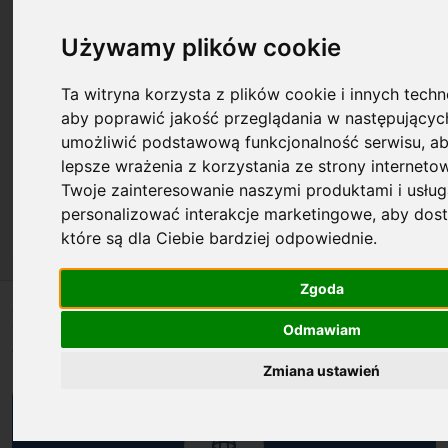
O laureatach, beneficjentach i
Używamy plików cookie
działalności FNP
Ta witryna korzysta z plików cookie i innych techno
aby poprawić jakość przeglądania w następującyc
Fascynujące badania, wyjątkowe osiągnięcia badawcze,
umożliwić podstawową funkcjonalność serwisu
,
ab
inspirujące osobowości - poznajcie laureatów i laureatki
lepsze wrażenia z korzystania ze strony interneto
programów, grantów i nagród Fundacji na rzecz Nauki
Twoje zainteresowanie naszymi produktami i usłu
Polskiej i działalność programową FNP.
personalizować interakcje marketingowe
,
aby dost
które są dla Ciebie bardziej odpowiednie
.
Zgoda
Poznaj naszych laureatów i ich
Odmawiam
osiągnięcia badawcze
Zmiana ustawień