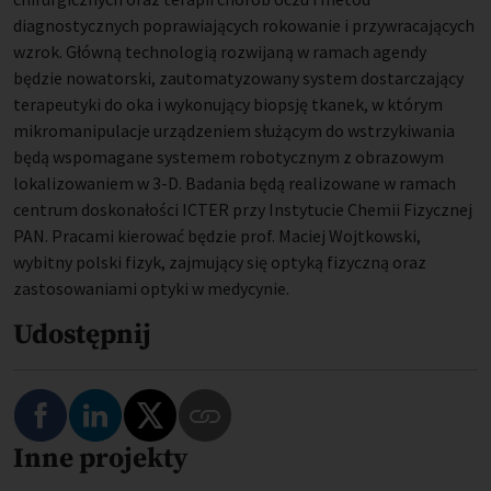
diagnostycznych poprawiających rokowanie i przywracających
wzrok. Główną technologią rozwijaną w ramach agendy
będzie nowatorski, zautomatyzowany system dostarczający
terapeutyki do oka i wykonujący biopsję tkanek, w którym
mikromanipulacje urządzeniem służącym do wstrzykiwania
będą wspomagane systemem robotycznym z obrazowym
lokalizowaniem w 3-D. Badania będą realizowane w ramach
centrum doskonałości ICTER przy Instytucie Chemii Fizycznej
PAN. Pracami kierować będzie prof. Maciej Wojtkowski,
wybitny polski fizyk, zajmujący się optyką fizyczną oraz
zastosowaniami optyki w medycynie.
Udostępnij
Podziel się na Facebooku
Podziel się na LinkedIn
Podziel się na Twitterze
Inne projekty
Skopiuj link do tego programu