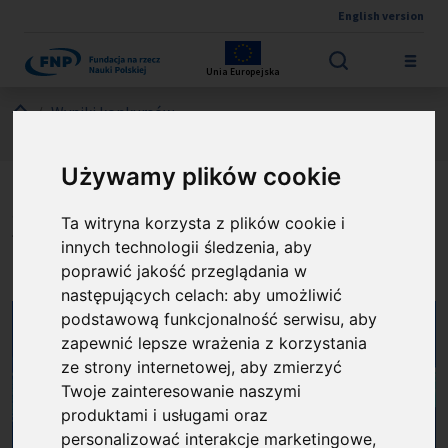
English version
Przejdź do treści
Unia Europejska
Jesteś tutaj:
Wyniki konkursów
Międzynarodowe Agendy Badawcze FENG
O projekcie
Używamy plików cookie
Międzynarodowe Centrum
Ta witryna korzysta z plików cookie i
innych technologii śledzenia, aby
Badań Oka
poprawić jakość przeglądania w
następujących celach:
aby umożliwić
podstawową funkcjonalność serwisu
,
aby
zapewnić lepsze wrażenia z korzystania
ze strony internetowej
,
aby zmierzyć
Twoje zainteresowanie naszymi
produktami i usługami oraz
personalizować interakcje marketingowe
,