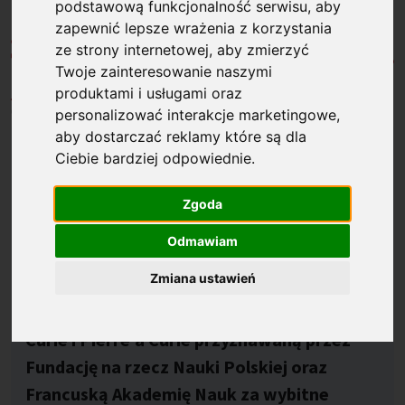
podstawową funkcjonalność serwisu
,
aby
zapewnić lepsze wrażenia z korzystania
ze strony internetowej
,
aby zmierzyć
Twoje zainteresowanie naszymi
produktami i usługami oraz
Opublikowano: %s
03.07.2026
personalizować interakcje marketingowe
,
aby dostarczać reklamy które są dla
Prof. Chris Moulin (Laboratoire de
Ciebie bardziej odpowiednie
.
Psychologie et Neurocognition, Université
Grenoble Alpes) i dr hab. Krystian
Zgoda
Barzykowski, prof. UJ (Instytut Psychologii,
Odmawiam
Wydział Filozoficzny, Uniwersytet
Zmiana ustawień
Jagielloński) zdobyli Polsko-Francuską
Nagrodę Naukową im. Marii Skłodowskiej-
Curie i Pierre’a Curie przyznawaną przez
Fundację na rzecz Nauki Polskiej oraz
Francuską Akademię Nauk za wybitne