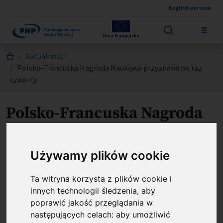
English version
Przejdź do treści
Unia Europejska
Jesteś tutaj:
Aktualności
Polsko-Francuska Nagroda Naukowa przyznana po raz
czwarty
Polsko-Francuska Nagroda
Naukowa przyznana po raz
czwarty
Używamy plików cookie
Ta witryna korzysta z plików cookie i
innych technologii śledzenia, aby
poprawić jakość przeglądania w
następujących celach:
aby umożliwić