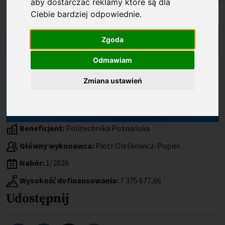
aby dostarczać reklamy które są dla
Ciebie bardziej odpowiednie
.
Zgoda
Odmawiam
Zmiana ustawień
Beneficjent:
Politechnika Poznańska
Główny wykonawca:
Piotr Oleśkowicz-Popiel
Nabór:
1/2026
Wysokość dofinansowania:
7 375 677,66
Udostępnij