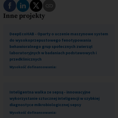
Podziel się na Facebooku
Podziel się na LinkedIn
Podziel się na Twitterze
Inne projekty
Skopiuj link do tego programu
DeepEcoHAB - Oparty o uczenie maszynowe system
do wysokoprzepustowego fenotypowania
behawioralnego grup społecznych zwierząt
laboratoryjnych w badaniach podstawowych i
przedklinicznych
Wysokość dofinansowania:
Inteligentna walka ze sepsą - innowacyjne
wykorzystanie sztucznej inteligencji w szybkiej
diagnostyce mikrobiologicznej sepsy
Wysokość dofinansowania: