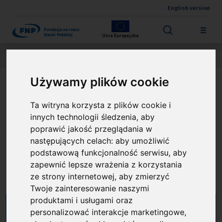
English version
Przejdź do treści
Unia Europejska
Jesteś tutaj:
Wyniki konkursów
TEAM NET FENG
O projekcie
Używamy plików cookie
Od odpadów do produktów:
Ta witryna korzysta z plików cookie i
hydrotermalna i biologiczna
innych technologii śledzenia, aby
poprawić jakość przeglądania w
waloryzacja strumieni
następujących celach:
aby umożliwić
odpadowych na potrzeby
podstawową funkcjonalność serwisu
,
aby
zapewnić lepsze wrażenia z korzystania
biogospodarki - WABIO
ze strony internetowej
,
aby zmierzyć
Twoje zainteresowanie naszymi
produktami i usługami oraz
personalizować interakcje marketingowe
,