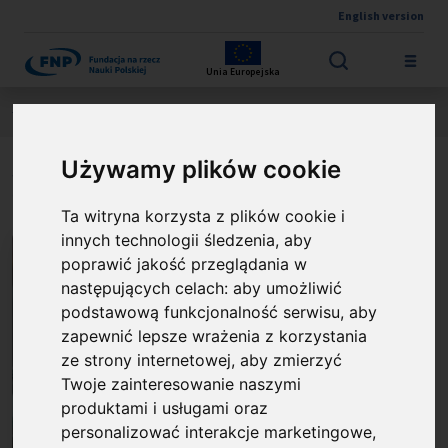
English version
Przejdź do treści
Unia Europejska
Jesteś tutaj:
Wyniki konkursów
NAGRODA FNP
O laureacie
Używamy plików cookie
prof. Jacek Jemielity
Ta witryna korzysta z plików cookie i
innych technologii śledzenia, aby
poprawić jakość przeglądania w
następujących celach:
aby umożliwić
podstawową funkcjonalność serwisu
,
aby
zapewnić lepsze wrażenia z korzystania
ze strony internetowej
,
aby zmierzyć
Twoje zainteresowanie naszymi
produktami i usługami oraz
personalizować interakcje marketingowe
,