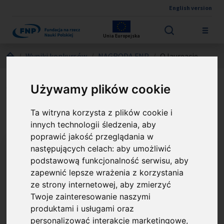
English version
Przejdź do treści
Unia Europejska
Jesteś tutaj:
Wyniki konkursów
NAGRODA FNP
O laureacie
prof. dr hab. Andrzej
Używamy plików cookie
Koliński
Ta witryna korzysta z plików cookie i
innych technologii śledzenia, aby
poprawić jakość przeglądania w
następujących celach:
aby umożliwić
podstawową funkcjonalność serwisu
,
aby
zapewnić lepsze wrażenia z korzystania
ze strony internetowej
,
aby zmierzyć
Twoje zainteresowanie naszymi
produktami i usługami oraz
personalizować interakcje marketingowe
,