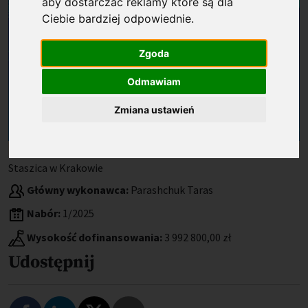
aby dostarczać reklamy które są dla
Ciebie bardziej odpowiednie
.
Zgoda
Odmawiam
Zmiana ustawień
Beneficjent:
Akademia Górniczo-Hutnicza im. Stanisława
Staszica w Krakowie
Główny wykonawca:
Parashchuk Taras
Nabór:
1/2025
Wysokość dofinansowania:
3 992 800,00 zł
Udostępnij
Podziel się na Facebooku
Podziel się na LinkedIn
Podziel się na Twitterze