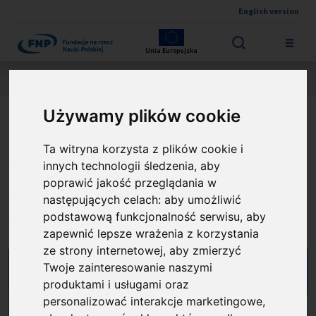
English version
Przejdź do treści
Unia Europejska
Jesteś tutaj:
Wyniki konkursów
FIRST TEAM FENG
O projekcie
Używamy plików cookie
EcoCool: Ekologiczne
Ta witryna korzysta z plików cookie i
rozwiązanie chłodzenia
innych technologii śledzenia, aby
poprawić jakość przeglądania w
półprzewodnikowego o
następujących celach:
aby umożliwić
podstawową funkcjonalność serwisu
,
aby
podwójnym zastosowaniu
zapewnić lepsze wrażenia z korzystania
ze strony internetowej
,
aby zmierzyć
Twoje zainteresowanie naszymi
produktami i usługami oraz
personalizować interakcje marketingowe
,