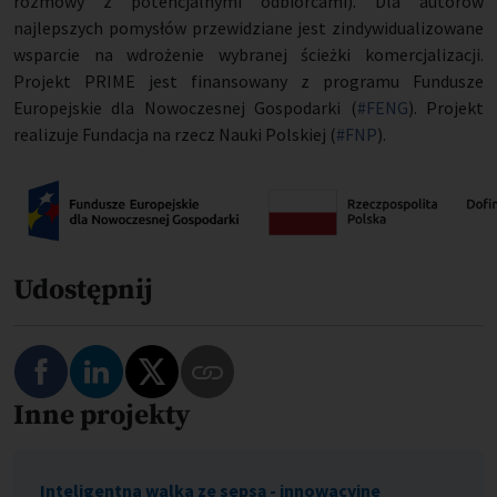
rozmowy z potencjalnymi odbiorcami). Dla autorów
najlepszych pomysłów przewidziane jest zindywidualizowane
wsparcie na wdrożenie wybranej ścieżki komercjalizacji.
Projekt PRIME jest finansowany z programu Fundusze
Europejskie dla Nowoczesnej Gospodarki (
#FENG
). Projekt
realizuje Fundacja na rzecz Nauki Polskiej (
#FNP
).
Udostępnij
Podziel się na Facebooku
Podziel się na LinkedIn
Podziel się na Twitterze
Inne projekty
Skopiuj link do tego programu
Inteligentna walka ze sepsą - innowacyjne