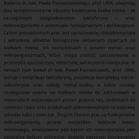
Badania dr. hab. Pawła Pomastowskiego, prof. UMK, obejmują
dwa komplementarne obszary: bioaktywne białka mleka – ze
szczególnym uwzględnieniem laktoferyny – oraz
mikroorganizmy o potencjale funkcjonalnym i aplikacyjnym.
Celem prowadzonych prac jest opracowanie, charakterystyka
i wdrożenie układów biologicznie aktywnych opartych na
białkach mleka, ich kompleksach z jonami metali oraz
mikroorganizmach, które mogą znaleźć zastosowanie w
przemyśle spożywczym, rolnictwie, weterynarii i medycynie. W
ramach tych badań dr hab. Paweł Pomastowski, prof. UMK,
izoluje i modyfikuje laktoferynę, projektuje kompleksy metal-
laktoferyna oraz układy metal-białko, a także rozwija
rozwiązania oparte na białkach mleka do zastosowań w
materiałach wspierających proces gojenia ran, dodatkach do
żywności i pasz oraz produktach ukierunkowanych na poprawę
zdrowia ludzi i zwierząt. Drugim filarem prac są funkcjonalne
mikroorganizmy, przede wszystkim bakterie kwasu
mlekowego, analizowane pod kątem ich wykorzystania jako
naturalne kultury ochronne, dodatki paszowe, komponenty