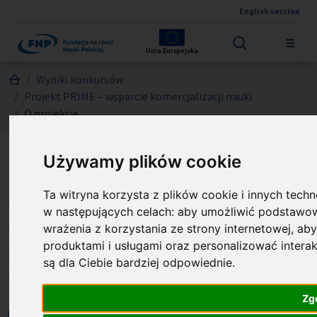
English version
Przejdź do treści
Unia Europejska
Jesteś tutaj:
Wyniki konkursów
Projekt PRIME – wsparcie komercjalizacji nauki
O projekcie
Używamy plików cookie
BioCoLL: Biokoloidy szyte
Ta witryna korzysta z plików cookie i innych techn
na miarę – inteligentne
w następujących celach:
aby umożliwić podstawow
układy mikroorganizmów i
wrażenia z korzystania ze strony internetowej
,
aby
produktami i usługami oraz personalizować intera
nanokompozytów metal-
są dla Ciebie bardziej odpowiednie
.
białko dla gospodarki jutra
Zg