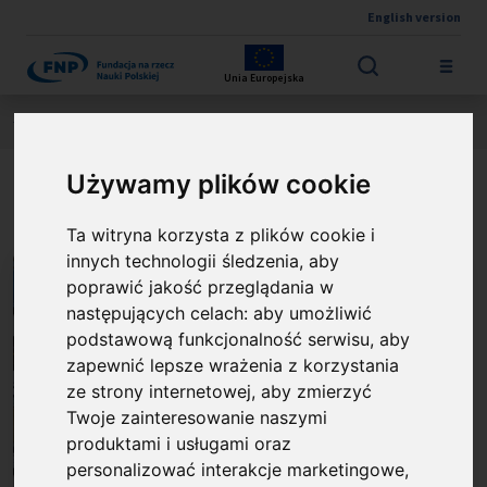
English version
Przejdź do treści
Unia Europejska
Jesteś tutaj:
Wyniki konkursów
NAGRODA FNP
O laureacie
Używamy plików cookie
Prof. dr hab. Dorota Gryko
Ta witryna korzysta z plików cookie i
innych technologii śledzenia, aby
poprawić jakość przeglądania w
następujących celach:
aby umożliwić
podstawową funkcjonalność serwisu
,
aby
zapewnić lepsze wrażenia z korzystania
ze strony internetowej
,
aby zmierzyć
Twoje zainteresowanie naszymi
produktami i usługami oraz
personalizować interakcje marketingowe
,