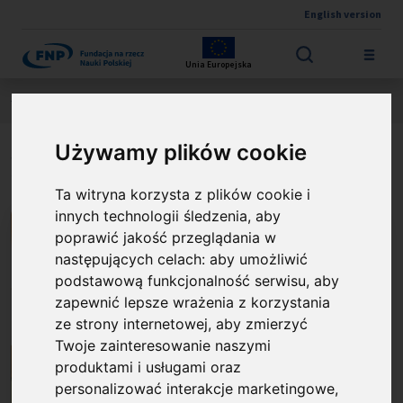
English version
Przejdź do treści
Unia Europejska
Jesteś tutaj:
Wyniki konkursów
NAGRODA FNP
O laureacie
Używamy plików cookie
prof. Jan Kozłowski
Ta witryna korzysta z plików cookie i
innych technologii śledzenia, aby
poprawić jakość przeglądania w
następujących celach:
aby umożliwić
podstawową funkcjonalność serwisu
,
aby
zapewnić lepsze wrażenia z korzystania
ze strony internetowej
,
aby zmierzyć
Twoje zainteresowanie naszymi
produktami i usługami oraz
personalizować interakcje marketingowe
,