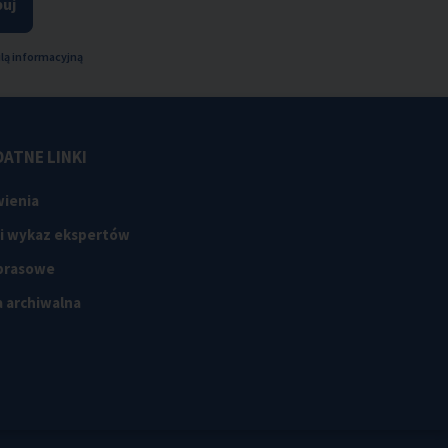
uj
lą informacyjną
ATNE LINKI
ienia
 i wykaz ekspertów
 prasowe
 archiwalna