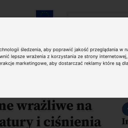
Szukaj...
Unia Europejska
laureatach
Kontakt
echnologii śledzenia, aby poprawić jakość przeglądania w 
nić lepsze wrażenia z korzystania ze strony internetowej
O projekcie
terakcje marketingowe
,
aby dostarczać reklamy które są dl
arby
U
ne wrażliwe na
tury i ciśnienia
I