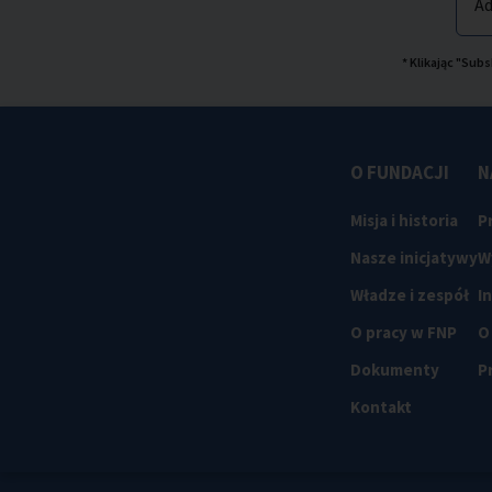
Ad
* Klikając "Su
O FUNDACJI
N
Misja i historia
P
Nasze inicjatywy
W
Władze i zespół
I
O pracy w FNP
O
Dokumenty
P
Kontakt