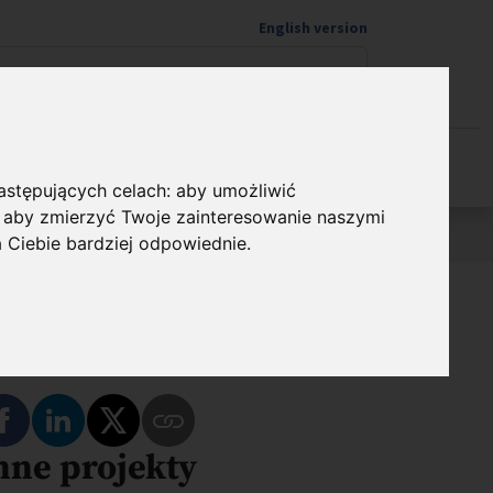
English version
Wspieram naukę
następujących celach:
aby umożliwić
,
aby zmierzyć Twoje zainteresowanie naszymi
a Ciebie bardziej odpowiednie
.
dostępnij
Podziel się na Facebooku
Podziel się na LinkedIn
Podziel się na Twitterze
nne projekty
Skopiuj link do tego programu