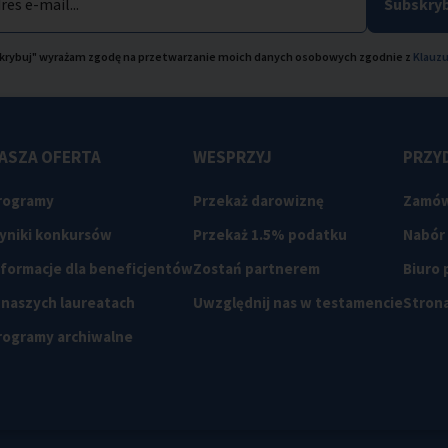
res e-mail...
Subskryb
bskrybuj" wyrażam zgodę na przetwarzanie moich danych osobowych zgodnie z
Klauzu
ASZA OFERTA
WESPRZYJ
PRZYD
rogramy
Przekaż darowiznę
Zamów
yniki konkursów
Przekaż 1.5% podatku
Nabór
nformacje dla beneficjentów
Zostań partnerem
Biuro
 naszych laureatach
Uwzględnij nas w testamencie
Strona
rogramy archiwalne