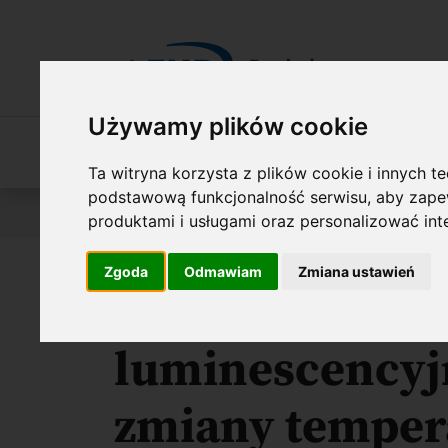
Przejdź do treści
Używamy plików cookie
O Fundacji
Nasza oferta
O naszych 
Ta witryna korzysta z plików cookie i innych t
podstawową funkcjonalność serwisu
,
aby zapew
Jesteś tutaj:
Wyniki konkursów
FIRST TEAM FENG
produktami i usługami oraz personalizować in
Zgoda
Odmawiam
Zmiana ustawień
Inteligentne f
luminescencyj
zmiany tempera