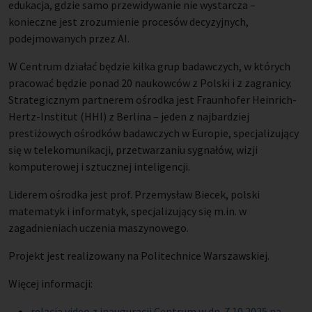
edukacja, gdzie samo przewidywanie nie wystarcza –
konieczne jest zrozumienie procesów decyzyjnych,
podejmowanych przez AI.
W Centrum działać będzie kilka grup badawczych, w których
pracować będzie ponad 20 naukowców z Polski i z zagranicy.
Strategicznym partnerem ośrodka jest Fraunhofer Heinrich-
Hertz-Institut (HHI) z Berlina – jeden z najbardziej
prestiżowych ośrodków badawczych w Europie, specjalizujący
się w telekomunikacji, przetwarzaniu sygnałów, wizji
komputerowej i sztucznej inteligencji.
Liderem ośrodka jest prof. Przemysław Biecek, polski
matematyk i informatyk, specjalizujący się m.in. w
zagadnieniach uczenia maszynowego.
Projekt jest realizowany na Politechnice Warszawskiej.
Więcej informacji:
relacja video z inauguracji Centrum w dn. 7.10.2025 na