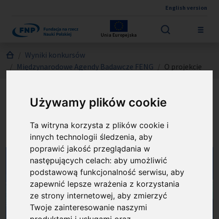
English version
Przejdź do treści
Unia Europejska
Jesteś tutaj:
Wyniki konkursów
Międzynarodowe Agendy Badawcze FENG
O projekcie
Używamy plików cookie
Centrum Wiarygodnej
Sztucznej Inteligencji
Ta witryna korzysta z plików cookie i
innych technologii śledzenia, aby
poprawić jakość przeglądania w
następujących celach:
aby umożliwić
podstawową funkcjonalność serwisu
,
aby
zapewnić lepsze wrażenia z korzystania
ze strony internetowej
,
aby zmierzyć
Twoje zainteresowanie naszymi
produktami i usługami oraz