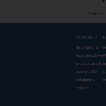
Ad
* Klikając "Su
O FUNDACJI
N
Misja i historia
P
Nasze inicjatywy
W
Władze i zespół
I
O pracy w FNP
O
Dokumenty
P
Kontakt