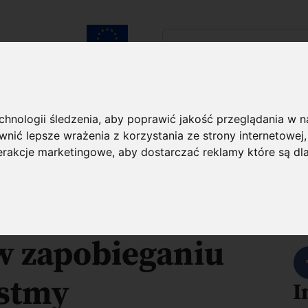
Szukaj...
Unia Europejska
laureatach
Kontakt
echnologii śledzenia, aby poprawić jakość przeglądania w 
nić lepsze wrażenia z korzystania ze strony internetowej
O projekcie
terakcje marketingowe
,
aby dostarczać reklamy które są dl
 suplementacji
U
w zapobieganiu
astmy
I