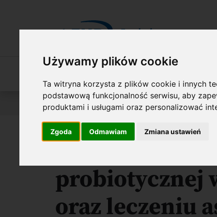
Przejdź do treści
Używamy plików cookie
O Fundacji
Nasza oferta
O naszych 
Ta witryna korzysta z plików cookie i innych t
podstawową funkcjonalność serwisu
,
aby zapew
Jesteś tutaj:
Wyniki konkursów
FIRST TEAM FENG
produktami i usługami oraz personalizować in
Zgoda
Odmawiam
Zmiana ustawień
Nowe strategie
probiotycznej 
oraz leczeniu 