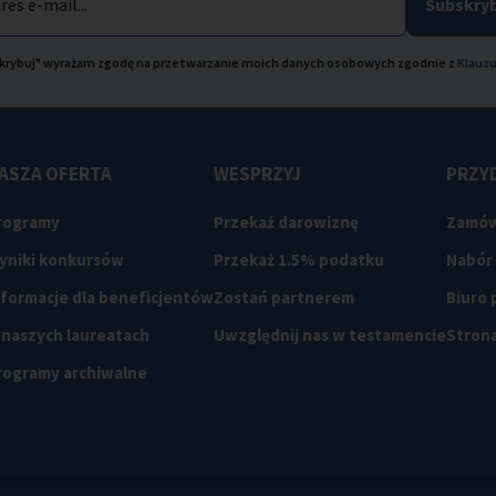
res e-mail...
Subskryb
bskrybuj" wyrażam zgodę na przetwarzanie moich danych osobowych zgodnie z
Klauzu
ASZA OFERTA
WESPRZYJ
PRZYD
rogramy
Przekaż darowiznę
Zamów
yniki konkursów
Przekaż 1.5% podatku
Nabór
nformacje dla beneficjentów
Zostań partnerem
Biuro
 naszych laureatach
Uwzględnij nas w testamencie
Strona
rogramy archiwalne