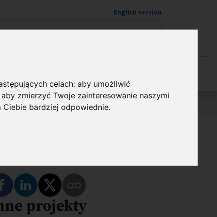
English version
Wspieram naukę
następujących celach:
aby umożliwić
,
aby zmierzyć Twoje zainteresowanie naszymi
a Ciebie bardziej odpowiednie
.
dostępnij
Podziel się na Facebooku
Podziel się na LinkedIn
Podziel się na Twitterze
nne projekty
Skopiuj link do tego programu