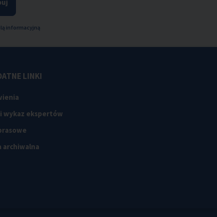
uj
lą informacyjną
ATNE LINKI
ienia
 i wykaz ekspertów
 prasowe
 archiwalna