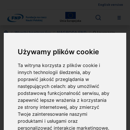
English version
Przejdź do treści
Unia Europejska
Jesteś tutaj:
Wyniki konkursów
NAGRODA FNP
O laureacie
prof. dr hab. Zbigniew
Używamy plików cookie
Ryszard Grabowski
Ta witryna korzysta z plików cookie i
innych technologii śledzenia, aby
poprawić jakość przeglądania w
następujących celach:
aby umożliwić
podstawową funkcjonalność serwisu
,
aby
zapewnić lepsze wrażenia z korzystania
ze strony internetowej
,
aby zmierzyć
Twoje zainteresowanie naszymi
produktami i usługami oraz
personalizować interakcje marketingowe
,