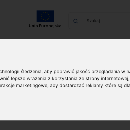
Szukaj...
Unia Europejska
laureatach
Kontakt
narodowe Agendy Badawcze FENG
echnologii śledzenia, aby poprawić jakość przeglądania w 
nić lepsze wrażenia z korzystania ze strony internetowej
ojekty Międzynarod
terakcje marketingowe
,
aby dostarczać reklamy które są dl
G