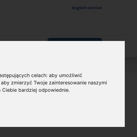
English version
Wspieram naukę
następujących celach:
aby umożliwić
,
aby zmierzyć Twoje zainteresowanie naszymi
owe Agendy
a Ciebie bardziej odpowiednie
.