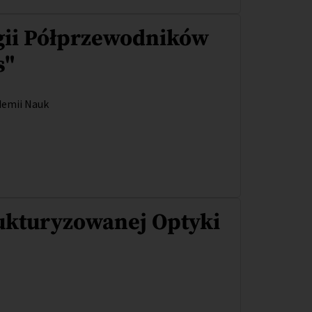
gii Półprzewodników
s"
demii Nauk
ukturyzowanej Optyki