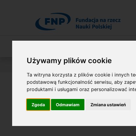
Przejdź do treści
O Fundacji
Nasza oferta
O naszych 
Używamy plików cookie
Jesteś tutaj:
Nasza Oferta
Listy laureatów
Między
Ta witryna korzysta z plików cookie i innych t
podstawową funkcjonalność serwisu
,
aby zapew
Nagrodzone pr
produktami i usługami oraz personalizować in
Zgoda
Odmawiam
Zmiana ustawień
Badawcze FEN