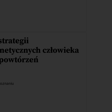
trategii
netycznych człowieka
powtórzeń
Poznaniu