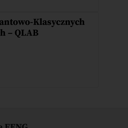
antowo-Klasycznych
ch – QLAB
o
e FENG