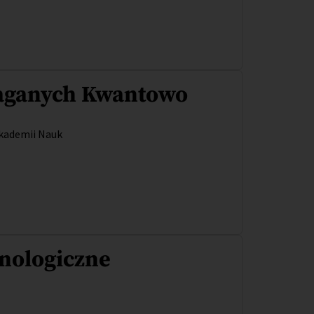
aganych Kwantowo
Akademii Nauk
nologiczne