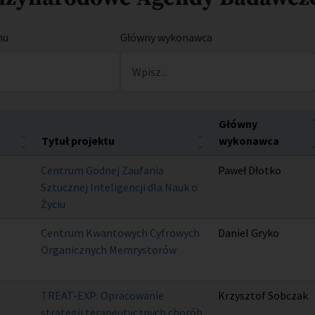
mu
Główny wykonawca
Główny
wykonawca
Tytuł projektu
Centrum Godnej Zaufania
Paweł Dłotko
Sztucznej Inteligencji dla Nauk o
Życiu
Centrum Kwantowych Cyfrowych
Daniel Gryko
Organicznych Memrystorów
TREAT-EXP: Opracowanie
Krzysztof Sobczak
strategii terapeutycznych chorób