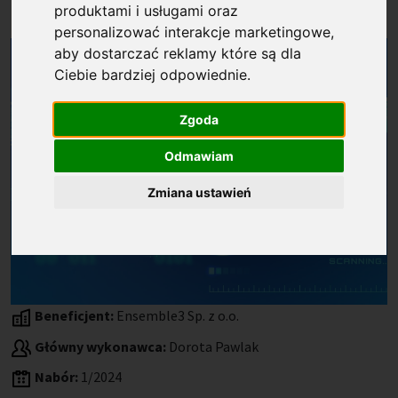
ENSEMBLE3
produktami i usługami oraz
personalizować interakcje marketingowe
,
aby dostarczać reklamy które są dla
Ciebie bardziej odpowiednie
.
Zgoda
Odmawiam
Zmiana ustawień
Beneficjent:
Ensemble3 Sp. z o.o.
Główny wykonawca:
Dorota Pawlak
Nabór:
1/2024