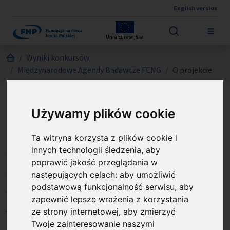
English version
Przejdź do treści
Unia Europejska
Jesteś tutaj:
Wyniki konkursów
Międzynarodowe Agendy Badawcze FENG
O projekcie
Używamy plików cookie
Centrum doskonałości w
dziedzinie nanofotoniki,
Ta witryna korzysta z plików cookie i
innych technologii śledzenia, aby
zaawansowanych
poprawić jakość przeglądania w
materiałów i nowych
następujących celach:
aby umożliwić
podstawową funkcjonalność serwisu
,
aby
technologii opartych na
zapewnić lepsze wrażenia z korzystania
wzroście kryształów -
ze strony internetowej
,
aby zmierzyć
Twoje zainteresowanie naszymi