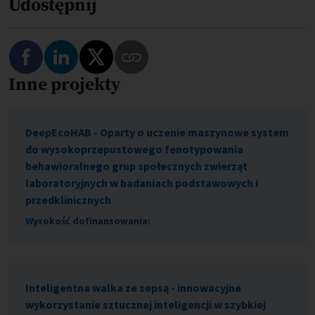
Udostępnij
Podziel się na Facebooku
Podziel się na LinkedIn
Podziel się na Twitterze
Inne projekty
Skopiuj link do tego programu
DeepEcoHAB - Oparty o uczenie maszynowe system
do wysokoprzepustowego fenotypowania
behawioralnego grup społecznych zwierząt
laboratoryjnych w badaniach podstawowych i
przedklinicznych
Wysokość dofinansowania:
Inteligentna walka ze sepsą - innowacyjne
wykorzystanie sztucznej inteligencji w szybkiej