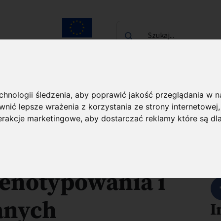
Szukaj...
Unia Europejska
laureatach
Kontakt
echnologii śledzenia, aby poprawić jakość przeglądania w 
ndy Badawcze FENG
O projekcie
nić lepsze wrażenia z korzystania ze strony internetowej
terakcje marketingowe
,
aby dostarczać reklamy które są dl
trum Doskonałości
U
Fenotypowania i
anych
I