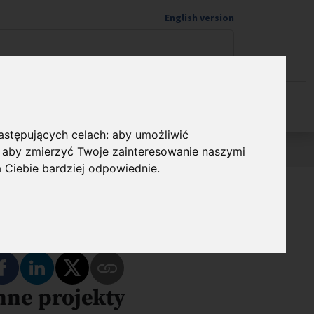
English version
Wspieram naukę
następujących celach:
aby umożliwić
,
aby zmierzyć Twoje zainteresowanie naszymi
a Ciebie bardziej odpowiednie
.
dostępnij
Podziel się na Facebooku
Podziel się na LinkedIn
Podziel się na Twitterze
nne projekty
Skopiuj link do tego programu