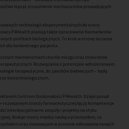
 umożliwi lepsze zrozumienie mechanizmów prowadzących
owanych technologii eksperymentalnych do oceny
kowcy P4Health planują także opracowanie biomarkerów
onych profilach biologicznych. To krok w stronę leczenia
ch dla konkretnego pacjenta.
ogicznych mechanizmach chorób mózgu oraz stworzenie
 terapeutycznych. Rozwiązania o potencjale wdrożeniowym
nologie terapeutyczne, do zasobów badawczych – będą
orze biotechnologicznym.
yrektorem Centrum Doskonałości P4Health. Dzięki ponad
o-rozwojowym branży farmaceutycznej łączy kompetencje
i interdyscyplinarne zespoły i projekty na styku
acyjnej. Buduje mosty między nauką a przemysłem, co
sychiatrii oraz innowacjom w procesie odkrywania nowych