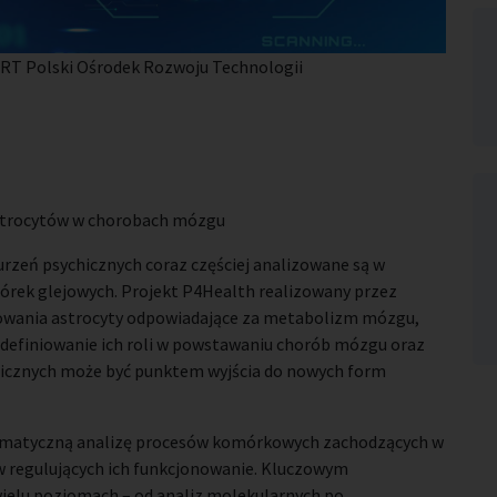
ORT Polski Ośrodek Rozwoju Technologii
astrocytów w chorobach mózgu
zeń psychicznych coraz częściej analizowane są w
mórek glejowych. Projekt P4Health realizowany przez
owania astrocyty odpowiadające za metabolizm mózgu,
definiowanie ich roli w powstawaniu chorób mózgu oraz
icznych może być punktem wyjścia do nowych form
ematyczną analizę procesów komórkowych zachodzących w
ów regulujących ich funkcjonowanie. Kluczowym
wielu poziomach – od analiz molekularnych po