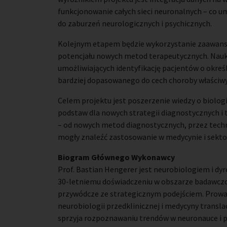
funkcjonowanie całych sieci neuronalnych – co
do zaburzeń neurologicznych i psychicznych.
Kolejnym etapem będzie wykorzystanie zaawans
potencjału nowych metod terapeutycznych. Nau
umożliwiających identyfikację pacjentów o określ
bardziej dopasowanego do cech choroby właściwy
Celem projektu jest poszerzenie wiedzy o biol
podstaw dla nowych strategii diagnostycznych i
– od nowych metod diagnostycznych, przez tech
mogły znaleźć zastosowanie w medycynie i sekt
Biogram Głównego Wykonawcy
Prof. Bastian Hengerer jest neurobiologiem i d
30-letniemu doświadczeniu w obszarze badawcz
przywódcze ze strategicznym podejściem. Prowadz
neurobiologii przedklinicznej i medycyny transl
sprzyja rozpoznawaniu trendów w neuronauce i p