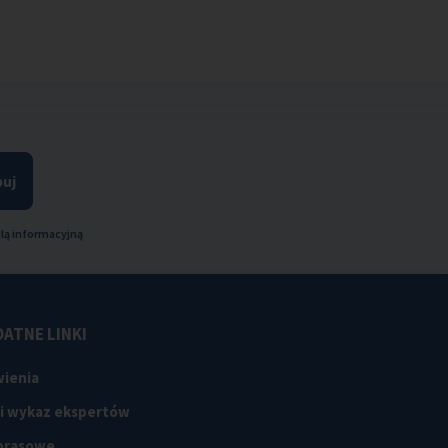
uj
lą informacyjną
ATNE LINKI
ienia
 i wykaz ekspertów
 prasowe