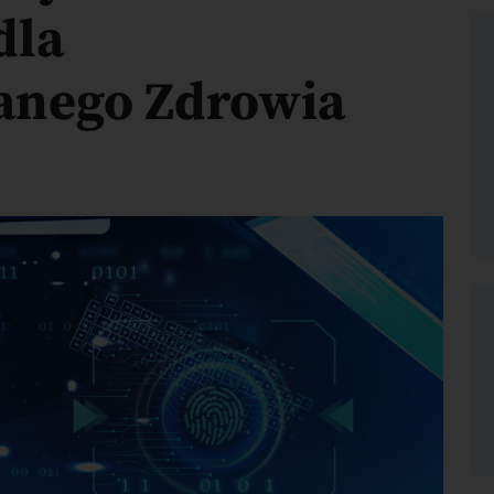
dla
anego Zdrowia