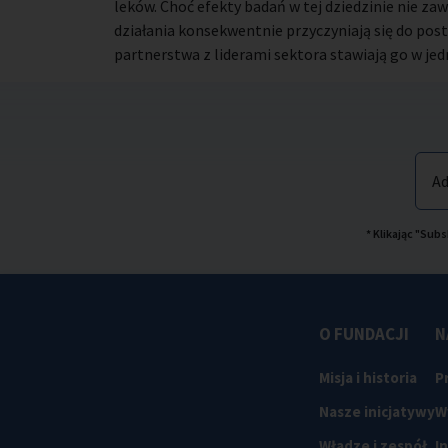
leków. Choć efekty badań w tej dziedzinie nie zaw
działania konsekwentnie przyczyniają się do pos
partnerstwa z liderami sektora stawiają go w je
Ad
* Klikając "Su
O FUNDACJI
N
Misja i historia
P
Nasze inicjatywy
W
Władze i zespół
I