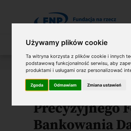
Przejdź do treści
Używamy plików cookie
O Fundacji
Nasza oferta
O naszych 
Ta witryna korzysta z plików cookie i innych t
Jesteś tutaj:
Wyniki konkursów
Międzynarodowe Age
podstawową funkcjonalność serwisu
,
aby zapew
produktami i usługami oraz personalizować in
Zgoda
Odmawiam
Zmiana ustawień
P4Health: Cen
Precyzyjnego 
Bankowania D