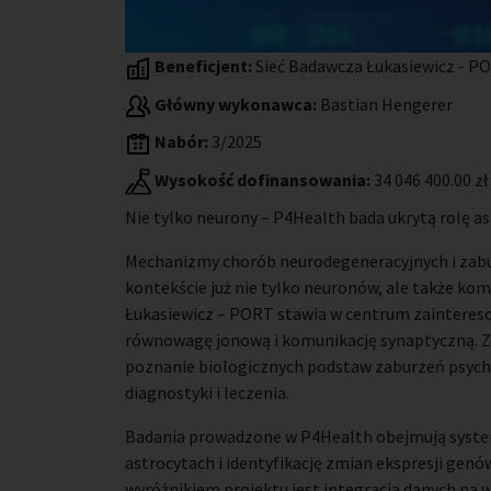
Beneficjent:
Sieć Badawcza Łukasiewicz - P
Główny wykonawca:
Bastian Hengerer
Nabór:
3/2025
Wysokość dofinansowania:
34 046 400.00 zł
Nie tylko neurony – P4Health bada ukrytą rolę 
Mechanizmy chorób neurodegeneracyjnych i zabur
kontekście już nie tylko neuronów, ale także ko
Łukasiewicz – PORT stawia w centrum zainteres
równowagę jonową i komunikację synaptyczną. Z
poznanie biologicznych podstaw zaburzeń psych
diagnostyki i leczenia.
Badania prowadzone w P4Health obejmują syst
astrocytach i identyfikację zmian ekspresji gen
wyróżnikiem projektu jest integracja danych na 