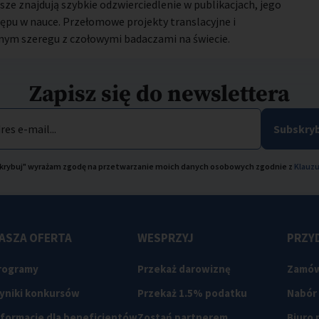
sze znajdują szybkie odzwierciedlenie w publikacjach, jego
tępu w nauce. Przełomowe projekty translacyjne i
dnym szeregu z czołowymi badaczami na świecie.
Zapisz się do newslettera
res e-mail...
Subskryb
bskrybuj" wyrażam zgodę na przetwarzanie moich danych osobowych zgodnie z
Klauzu
ASZA OFERTA
WESPRZYJ
PRZYD
rogramy
Przekaż darowiznę
Zamów
yniki konkursów
Przekaż 1.5% podatku
Nabór
nformacje dla beneficjentów
Zostań partnerem
Biuro