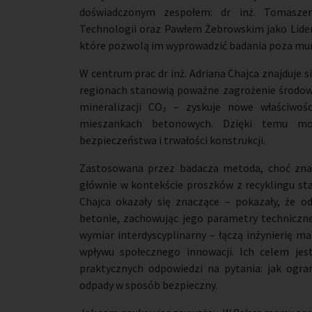
doświadczonym zespołem: dr inż. Tomasze
Technologii oraz Pawłem Żebrowskim jako Lide
które pozwolą im wyprowadzić badania poza mury
W centrum prac dr inż. Adriana Chajca znajduje
regionach stanowią poważne zagrożenie środowi
mineralizacji CO₂ – zyskuje nowe właściwo
mieszankach betonowych. Dzięki temu moż
bezpieczeństwa i trwałości konstrukcji.
Zastosowana przez badacza metoda, choć znan
głównie w kontekście proszków z recyklingu st
Chajca okazały się znaczące – pokazały, że
betonie, zachowując jego parametry technicz
wymiar interdyscyplinarny – łączą inżynierię 
wpływu społecznego innowacji. Ich celem jest
praktycznych odpowiedzi na pytania: jak ogra
odpady w sposób bezpieczny.