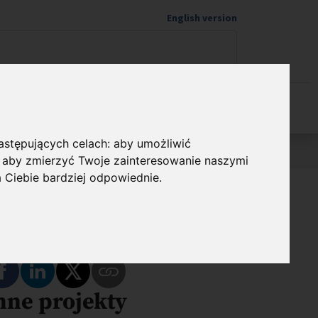
English version
Wspieram naukę
następujących celach:
aby umożliwić
,
aby zmierzyć Twoje zainteresowanie naszymi
a Ciebie bardziej odpowiednie
.
dostępnij
Podziel się na Facebooku
Podziel się na LinkedIn
Podziel się na Twitterze
nne projekty
Skopiuj link do tego programu