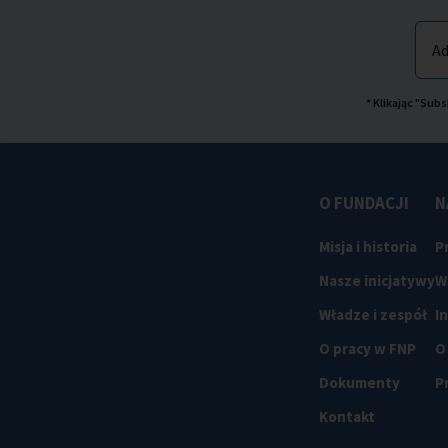
Ad
* Klikając "Su
O FUNDACJI
N
Misja i historia
P
Nasze inicjatywy
W
Władze i zespół
I
O pracy w FNP
O
Dokumenty
P
Kontakt