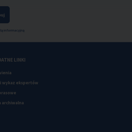
uj
lą informacyjną
ATNE LINKI
ienia
 i wykaz ekspertów
 prasowe
 archiwalna