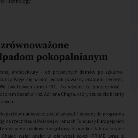
and Technology
– zrównoważone
odpadom pokopalnianym
esnej architektury – od prywatnych domów po szklano-
zonty. Kryje się w nim jednak poważny problem: cement,
9% światowych emisji CO₂. To właśnie ta sprzeczność –
otorem badań dr inż. Adriana Chajca, który szuka dla branży
cznych.
 ekspertów: naukowiec został zakwalifikowany do programu
ę na rzecz Nauki Polskiej w ramach Funduszy Europejskich
ten wspiera naukowców gotowych przekuć laboratoryjne
 Chajec wziął udział w pierwszej edycji PRIME wraz z