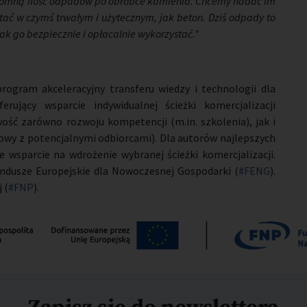
omną ilość odpadów po obróbce kamienia. Chcemy nadać im
ystać w czymś trwałym i użytecznym, jak beton.
Dziś odpady to
 jak go bezpiecznie i opłacalnie wykorzystać.”
program akceleracyjny transferu wiedzy i technologii dla
rujący wsparcie indywidualnej ścieżki komercjalizacji
ść zarówno rozwoju kompetencji (m.in. szkolenia), jak i
owy z potencjalnymi odbiorcami). Dla autorów najlepszych
 wsparcie na wdrożenie wybranej ścieżki komercjalizacji.
ndusze Europejskie dla Nowoczesnej Gospodarki (
#FENG
).
 (
#FNP
).