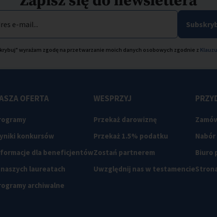
Zapisz się do newslettera
res e-mail...
Subskryb
bskrybuj" wyrażam zgodę na przetwarzanie moich danych osobowych zgodnie z
Klauzu
ASZA OFERTA
WESPRZYJ
PRZYD
rogramy
Przekaż darowiznę
Zamów
yniki konkursów
Przekaż 1.5% podatku
Nabór
nformacje dla beneficjentów
Zostań partnerem
Biuro
 naszych laureatach
Uwzględnij nas w testamencie
Strona
rogramy archiwalne