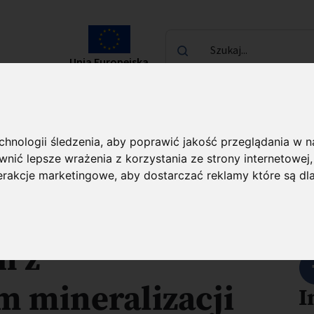
Szukaj...
Unia Europejska
laureatach
Kontakt
echnologii śledzenia, aby poprawić jakość przeglądania w 
cie komercjalizacji nauki
O projekcie
nić lepsze wrażenia z korzystania ze strony internetowej
terakcje marketingowe
,
aby dostarczać reklamy które są dl
dpadów
U
h z
 mineralizacji
I