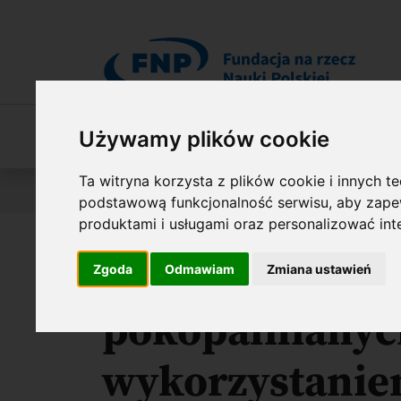
Przejdź do treści
Używamy plików cookie
O Fundacji
Nasza oferta
O naszych 
Ta witryna korzysta z plików cookie i innych t
Jesteś tutaj:
Wyniki konkursów
Projekt PRIME – wspar
podstawową funkcjonalność serwisu
,
aby zapew
produktami i usługami oraz personalizować in
Waloryzacja o
Zgoda
Odmawiam
Zmiana ustawień
pokopalnianyc
wykorzystaniem