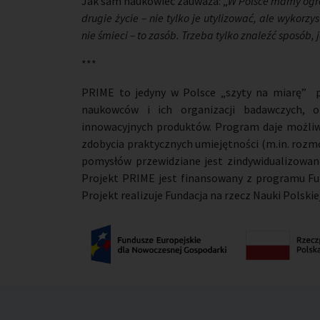
Jak sam naukowiec zauważa: „
W Polsce mamy ogr
drugie życie – nie tylko je utylizować, ale wykorz
nie śmieci – to zasób. Trzeba tylko znaleźć sposób,
***
PRIME to jedyny w Polsce „szyty na miarę”
naukowców i ich organizacji badawczych, ofe
innowacyjnych produktów. Program daje możliwo
zdobycia praktycznych umiejętności (m.in. rozm
pomysłów przewidziane jest zindywidualizowane
Projekt PRIME jest finansowany z programu Fu
Projekt realizuje Fundacja na rzecz Nauki Polskiej