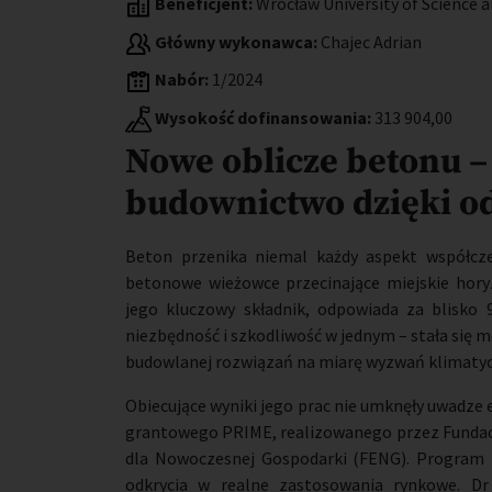
Beneficjent:
Wrocław University of Science 
Główny wykonawca:
Chajec Adrian
Nabór:
1/2024
Wysokość dofinansowania:
313 904,00
Nowe oblicze betonu 
budownictwo dzięki 
Beton przenika niemal każdy aspekt współcz
betonowe wieżowce przecinające miejskie hory
jego kluczowy składnik, odpowiada za blisko 
niezbędność i szkodliwość w jednym – stała się m
budowlanej rozwiązań na miarę wyzwań klimaty
Obiecujące wyniki jego prac nie umknęły uwadze
grantowego PRIME, realizowanego przez Fundacj
dla Nowoczesnej Gospodarki (FENG). Program 
odkrycia w realne zastosowania rynkowe. Dr