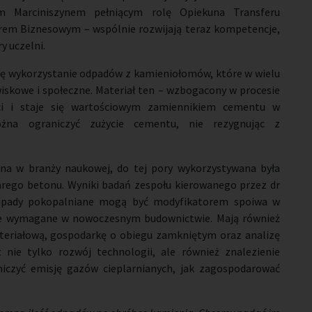
m Marciniszynem pełniącym rolę Opiekuna Transferu
rem Biznesowym – wspólnie rozwijają teraz kompetencje,
 uczelni.
 się wykorzystanie odpadów z kamieniołomów, które w wielu
skowe i społeczne. Materiał ten – wzbogacony w procesie
ści i staje się wartościowym zamiennikiem cementu w
na ograniczyć zużycie cementu, nie rezygnując z
a w branży naukowej, do tej pory wykorzystywana była
arego betonu. Wyniki badań zespołu kierowanego przez dr
 odpady pokopalniane mogą być modyfikatorem spoiwa w
ne wymagane w nowoczesnym budownictwie. Mają również
materiałową, gospodarkę o obiegu zamkniętym oraz analizę
 nie tylko rozwój technologii, ale również znalezienie
niczyć emisję gazów cieplarnianych, jak zagospodarować