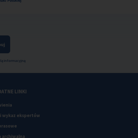
uj
lą informacyjną
ATNE LINKI
ienia
 i wykaz ekspertów
 prasowe
 archiwalna