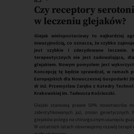
Czy receptory seroto
w leczeniu glejaków?
Glejak wielopostaciowy to najbardziej a
inwazyjnością, co oznacza, że szybko zajmuj
jest szybkie i zdecydowane leczenie. 
terapeutycznych nie jest zadowalająca, d
glejakiem. Nowym pomysłem jest wykorzyst
Koncepcję tę będzie sprawdzał, w ramach 
Europejskich dla Nowoczesnej Gospodarki 202
dr inż. Przemysław Zaręba z Katedry Technolo
Krakowskiej im. Tadeusza Kościuszki.
Glejaki stanowią prawie 50% nowotworów móz
zidentyfikowanych już, zmian genetycznych. 
glejaków polega na chirurgicznym usunięciu guza
W ostatnich latach obserwujemy rozwój terapii c
mało skuteczne.