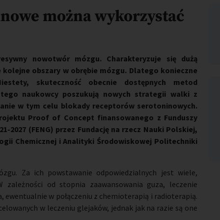
ninowe można wykorzystać
gresywny nowotwór mózgu. Charakteryzuje się dużą
e kolejne obszary w obrębie mózgu. Dlatego konieczne
Niestety, skuteczność obecnie dostępnych metod
latego naukowcy poszukują nowych strategii walki z
anie w tym celu blokady receptorów serotoninowych.
projektu Proof of Concept finansowanego
z Funduszy
1-2027 (FENG) przez Fundację na rzecz Nauki Polskiej
,
gii Chemicznej i Analityki Środowiskowej Politechniki
gu. Za ich powstawanie odpowiedzialnych jest wiele,
W zależności od stopnia zaawansowania guza, leczenie
, ewentualnie w połączeniu z chemioterapią i radioterapią.
elowanych w leczeniu glejaków, jednak jak na razie są one