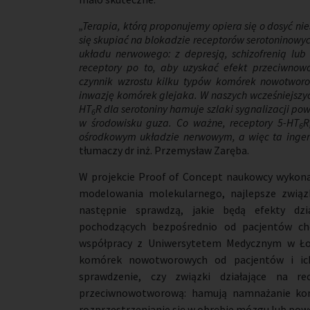
„Terapia, którą proponujemy opiera się o dosyć n
się skupiać na blokadzie receptorów serotoninowyc
układu nerwowego: z depresją, schizofrenią lu
receptory po to, aby uzyskać efekt przeciwnow
czynnik wzrostu kilku typów komórek nowotworo
inwazję komórek glejaka. W naszych wcześniejszy
HT
R dla serotoniny hamuje szlaki sygnalizacji po
6
w środowisku guza. Co ważne, receptory 5-HT
R
6
ośrodkowym układzie nerwowym, a więc ta ingere
tłumaczy dr inż. Przemysław Zaręba.
W projekcie Proof of Concept naukowcy wykonaj
modelowania molekularnego, najlepsze związki
następnie sprawdzą, jakie będą efekty d
pochodzących bezpośrednio od pacjentów cho
współpracy z Uniwersytetem Medycznym w Ło
komórek nowotworowych od pacjentów i ic
sprawdzenie, czy związki działające na r
przeciwnowotworową: hamują namnażanie ko
rozprzestrzenianie się w obrębie mózgu lub po