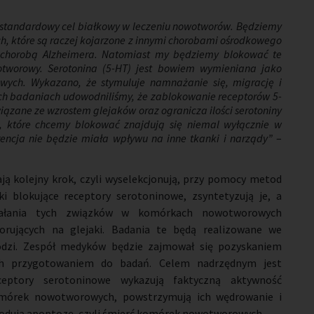
iestandardowy cel białkowy w leczeniu nowotworów. Będziemy
h, które są raczej kojarzone z innymi chorobami ośrodkowego
b chorobą Alzheimera. Natomiast my będziemy blokować te
otworowy. Serotonina (5-HT) jest bowiem wymieniana jako
wych. Wykazano, że stymuluje namnażanie się, migrację i
ch badaniach udowodniliśmy, że zablokowanie receptorów 5-
wiązane ze wzrostem glejaków oraz ogranicza ilości serotoniny
, które chcemy blokować znajdują się niemal wyłącznie w
ncja nie będzie miała wpływu na inne tkanki i narządy”
–
ą kolejny krok, czyli wyselekcjonują, przy pomocy metod
 blokujące receptory serotoninowe, zsyntetyzują je, a
ziałania tych związków w komórkach nowotworowych
rujących na glejaki. Badania te będą realizowane we
dzi. Zespół medyków będzie zajmował się pozyskaniem
h przygotowaniem do badań. Celem nadrzędnym jest
eceptory serotoninowe wykazują faktyczną aktywność
mórek nowotworowych, powstrzymują ich wędrowanie i
wodują apoptozę, czyli śmierć komórek nowotworowych.