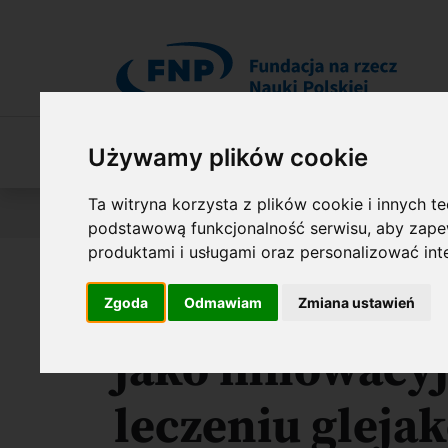
Przejdź do treści
O Fundacji
Nasza oferta
O naszych 
Używamy plików cookie
Ta witryna korzysta z plików cookie i innych t
Jesteś tutaj:
Wyniki konkursów
Proof of Concept (Po
podstawową funkcjonalność serwisu
,
aby zapew
produktami i usługami oraz personalizować in
Nowe ligandy r
Zgoda
Odmawiam
Zmiana ustawień
jako innowacyj
leczeniu gleja