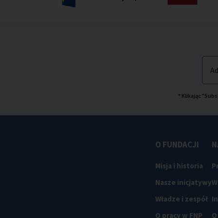
Ad
* Klikając "Su
O FUNDACJI
N
Misja i historia
P
Nasze inicjatywy
W
Władze i zespół
I
O pracy w FNP
O