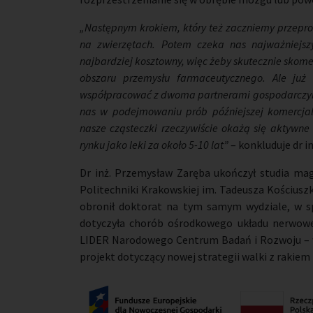
„Następnym krokiem, który też zaczniemy przepro
na zwierzętach. Potem czeka nas najważniejsz
najbardziej kosztowny, więc żeby skutecznie skome
obszaru przemysłu farmaceutycznego. Ale już
współpracować z dwoma partnerami gospodarczymi 
nas w podejmowaniu prób późniejszej komercjaliz
nasze cząsteczki rzeczywiście okażą się aktywne 
rynku jako leki za około 5-10 lat”
– konkluduje dr i
Dr inż. Przemysław Zaręba ukończył studia magi
Politechniki Krakowskiej im. Tadeusza Kościuszki
obronił doktorat na tym samym wydziale, w sp
dotyczyła chorób ośrodkowego układu nerwowego
LIDER Narodowego Centrum Badań i Rozwoju – w
projekt dotyczący nowej strategii walki z rakiem 