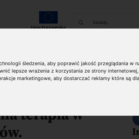
Szukaj...
Unia Europejska
laureatach
Kontakt
echnologii śledzenia, aby poprawić jakość przeglądania w 
C FENG)
O projekcie
nić lepsze wrażenia z korzystania ze strony internetowej
terakcje marketingowe
,
aby dostarczać reklamy które są dl
eceptora 5-HT6
U
na terapia w
ków.
I