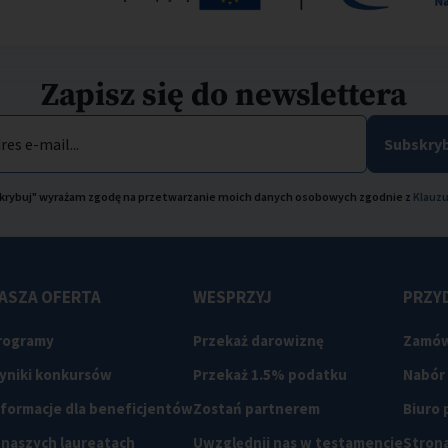
Zapisz się do newslettera
res e-mail...
Subskryb
bskrybuj" wyrażam zgodę na przetwarzanie moich danych osobowych zgodnie z
Klauzu
ASZA OFERTA
WESPRZYJ
PRZYD
rogramy
Przekaż darowiznę
Zamów
yniki konkursów
Przekaż 1.5% podatku
Nabór
nformacje dla beneficjentów
Zostań partnerem
Biuro
 naszych laureatach
Uwzględnij nas w testamencie
Strona