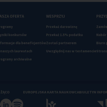
ASZA OFERTA
WESPRZYJ
PRZYD
rogramy
Przekaż darowiznę
Zamów
yniki konkursów
Przekaż 1.5% podatku
Nabór
nformacje dla beneficjentów
Zostań partnerem
Biuro
 naszych laureatach
Uwzględnij nas w testamencie
Strona
rogramy archiwalne
EŻĄCO
EUROPEJSKA KARTA NAUKOWCA
BIULETYN INFO