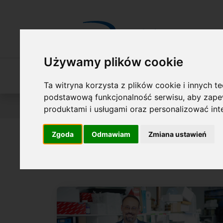
Przejdź do treści
Używamy plików cookie
O Fundacji
Nasza oferta
O naszych 
Ta witryna korzysta z plików cookie i innych t
podstawową funkcjonalność serwisu
,
aby zapew
Jesteś tutaj:
Wyniki konkursów
NAGRODA FNP
O l
produktami i usługami oraz personalizować in
Zgoda
Odmawiam
Zmiana ustawień
prof. Leszek 