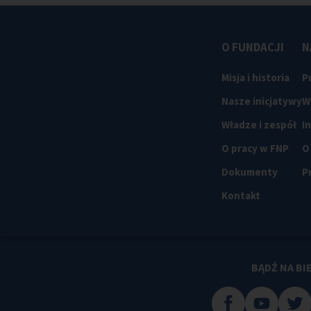
O FUNDACJI
N
Misja i historia
P
Nasze inicjatywy
W
Władze i zespół
I
O pracy w FNP
O
Dokumenty
P
Kontakt
BĄDŹ NA BI