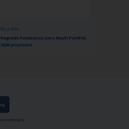
05.11.2025
Nagrody Fundacji na rzecz Nauki Polskiej
2025 przyznane
uj
lą informacyjną