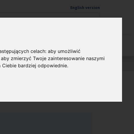
English version
Wspieram naukę
następujących celach:
aby umożliwić
,
aby zmierzyć Twoje zainteresowanie naszymi
a Ciebie bardziej odpowiednie
.