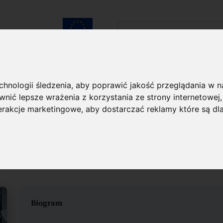
Szukaj...
Unia Europejska
laureatach
Kontakt
echnologii śledzenia, aby poprawić jakość przeglądania w 
nić lepsze wrażenia z korzystania ze strony internetowej
aureacie
terakcje marketingowe
,
aby dostarczać reklamy które są dl
Kaczmarek
Biogram