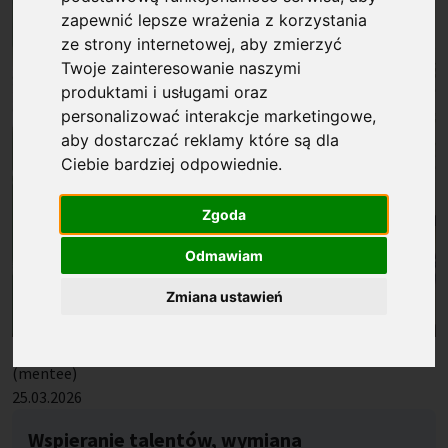
zapewnić lepsze wrażenia z korzystania
ze strony internetowej
,
aby zmierzyć
Twoje zainteresowanie naszymi
produktami i usługami oraz
personalizować interakcje marketingowe
,
aby dostarczać reklamy które są dla
Ciebie bardziej odpowiednie
.
Zgoda
Odmawiam
Zmiana ustawień
Prof. dr hab. Joanna Rutkowska (mentorka) i dr Edyta Mazur
(mentee)
Opublikowano: %s
25.03.2026
Wspieranie talentów, wymiana