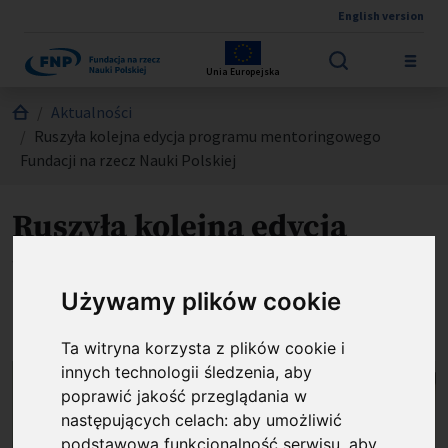
English version
Przejdź do treści
Unia Europejska
Jesteś tutaj:
Aktualności
Ruszyła kolejna edycja programu mentoringowego
Fundacji na rzecz Nauki Polskiej
Ruszyła kolejna edycja
programu mentoringowego
Fundacji na rzecz Nauki
Używamy plików cookie
Polskiej
Ta witryna korzysta z plików cookie i
innych technologii śledzenia, aby
poprawić jakość przeglądania w
następujących celach:
aby umożliwić
podstawową funkcjonalność serwisu
,
aby