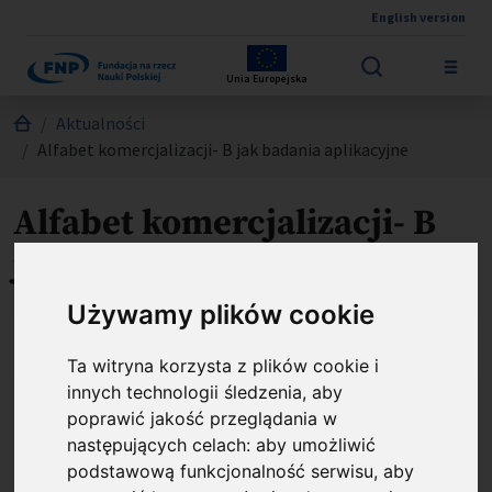
English version
Przejdź do treści
Unia Europejska
Jesteś tutaj:
Aktualności
Alfabet komercjalizacji- B jak badania aplikacyjne
Alfabet komercjalizacji- B
jak badania aplikacyjne
Opublikowano: %s
29.05.2026
Używamy plików cookie
B jak badania aplikacyjne
Ta witryna korzysta z plików cookie i
innych technologii śledzenia, aby
Od Laboratorium do Rynku: Przewodnik po
poprawić jakość przeglądania w
następujących celach:
aby umożliwić
Badaniach Aplikacyjnych
podstawową funkcjonalność serwisu
,
aby