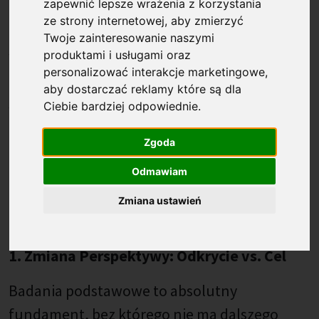
zapewnić lepsze wrażenia z korzystania
Granica między „czystą nauką” a innowacją
ze strony internetowej
,
aby zmierzyć
komercyjną bywa płynna. Ustalenie, czy prace
Twoje zainteresowanie naszymi
wykonywane w laboratorium to jeszcze
produktami i usługami oraz
personalizować interakcje marketingowe
,
nauka podstawowa, czy już badania
aby dostarczać reklamy które są dla
stosowane, bywa wyzwaniem. Prawidłowa
Ciebie bardziej odpowiednie
.
identyfikacja charakteru badań to klucz do
Zgoda
zupełnie nowych ścieżek finansowania.
Poniższe zestawienie to pigułka wiedzy, która
Odmawiam
ułatwia ocenę rynkowego potencjału
Zmiana ustawień
projektów badawczych.
1. Zmiana Perspektywy: Odkrycie vs. Cel
Badania podstawowe to absolutny
fundament, bez którego nie ma dalszego