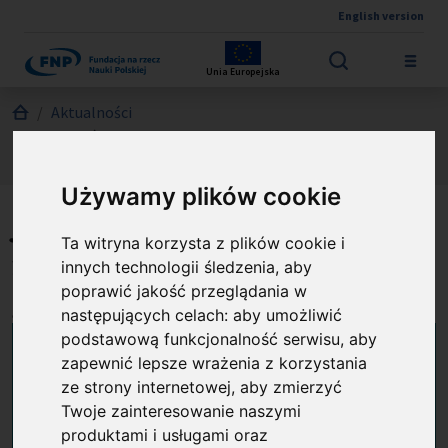
English version
Przejdź do treści
Unia Europejska
Jesteś tutaj:
Aktualności
Jak pisać skuteczne międzynarodowe wnioski grantowe –
warsztaty 2025
Używamy plików cookie
Jak pisać skuteczne
Ta witryna korzysta z plików cookie i
międzynarodowe wnioski
innych technologii śledzenia, aby
poprawić jakość przeglądania w
grantowe – warsztaty 2025
następujących celach:
aby umożliwić
podstawową funkcjonalność serwisu
,
aby
zapewnić lepsze wrażenia z korzystania
ze strony internetowej
,
aby zmierzyć
Twoje zainteresowanie naszymi
produktami i usługami oraz