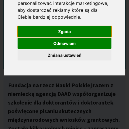
personalizować interakcje marketingowe
,
aby dostarczać reklamy które są dla
Ciebie bardziej odpowiednie
.
Zgoda
Odmawiam
Zmiana ustawień
Opublikowano: %s
16.09.2025
Fundacja na rzecz Nauki Polskiej razem z
niemiecką agencją DAAD współorganizuje
szkolenie dla doktorantów i doktorantek
poświęcone pisaniu skutecznych
międzynarodowych wniosków grantowych.
Zostało kilka wolnych miejsc – zapraszamy