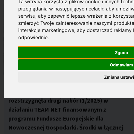
Ta witryna korzysta z plików cookie i innych techn
przeglądania w następujących celach:
aby umożliw
serwisu
,
aby zapewnić lepsze wrażenia z korzystan
zmierzyć Twoje zainteresowanie naszymi produkta
interakcje marketingowe
,
aby dostarczać reklamy k
odpowiednie
.
Zgoda
Odmawiam
Zmiana ustaw
Opublikowano: %s
23.02.2026
Fundacja na rzecz Nauki Polskiej
rozstrzygnęła drugi nabór (1/2025) w
działaniu TEAM NET finansowanym z
programu Fundusze Europejskie dla
Nowoczesnej Gospodarki. Środki w łącznej