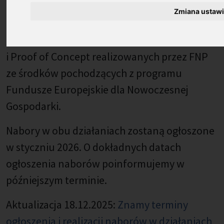
(MFiPR) nad aktualizacją harmonogramu
Zmiana ustaw
naborów FENG, zmianie ulegają terminy
ogłoszenia naborów w działaniach First TEAM
i Proof of Concept realizowanych przez FNP
ze środków pochodzących z programu
Fundusze Europejskie dla Nowoczesnej
Gospodarki.
Nabory w obu działaniach zostaną ogłoszone
w styczniu 2026. O dokładnych datach
ogłoszenia naborów poinformujemy w
późniejszym terminie.
Aktualizacja 18.12.2025:
Znamy terminy
ogłoszenia i realizacji naborów w działaniach