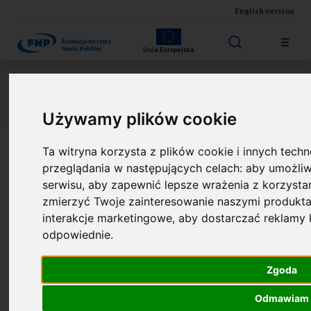
English version
Przejdź do treści
Unia Europejska
Jesteś tutaj:
Aktualności
Zmiana terminu ogłoszenia naborów w działaniach First
Team i Proof of Concept
Używamy plików cookie
Zmiana terminu ogłoszenia
Ta witryna korzysta z plików cookie i innych techn
przeglądania w następujących celach:
aby umożliw
naborów w działaniach First
serwisu
,
aby zapewnić lepsze wrażenia z korzystan
zmierzyć Twoje zainteresowanie naszymi produkta
Team i Proof of Concept
interakcje marketingowe
,
aby dostarczać reklamy k
Opublikowano: %s
11.12.2025
odpowiednie
.
Fundacja na rzecz Nauki Polskiej (FNP)
Zgoda
informuje, że w związku z pracami
prowadzonymi przez Instytucję Zarządzającą
Odmawiam