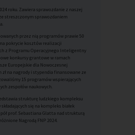
2024 roku. Zawiera sprawozdanie z naszej
z ze streszczonym sprawozdaniem
a.
izowanych przez nią programów prawie 50
 na pokrycie kosztów realizacji
ch z Programu Operacyjnego Inteligentny
 nowe konkursy grantowe w ramach
sze Europejskie dla Nowoczesnej
 zł na nagrody i stypendia finansowane ze
lizowaliśmy 15 programów wspierających
szych zespołów naukowych.
rzedstawia strukturę ludzkiego kompleksu
kładających się na kompleks białek
ół prof. Sebastiana Glatta nad strukturą
yróżnione Nagrodą FNP 2024.