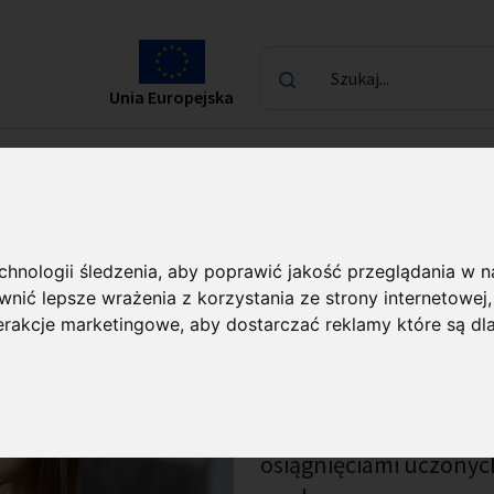
Szukaj...
Unia Europejska
laureatach
Kontakt
echnologii śledzenia, aby poprawić jakość przeglądania w 
nić lepsze wrażenia z korzystania ze strony internetowej
terakcje marketingowe
,
aby dostarczać reklamy które są dl
Wydawnictwa Fundacji 
publikacje prezentując
naukowe współfinanso
publikacji pozwala na 
osiągnięciami uczonyc