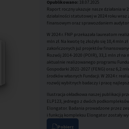
Opublikowano:
18.07.2025
Raport roczny ukazuje nasze działania w 
działalności statutowej w 2024 roku wra
finansowym oraz sprawozdaniem audytor
W 2024 r. FNP przekazała laureatom real
mln zł. Na kwotę tę złożyło się 10,4 mln zł
zakończonych już projektów finansowany
Rozwój 2014-2020 (POIR), 33,1 mln zł na
aktualnie realizowanego programu Fundu
Gospodarki 2021-2027 (FENG) oraz 6,2 mln
środków własnych Fundacji. W 2024 r. rea
rozwój wybitnych badaczy i pracę najlep
Ilustracja okładkowa naszej publikacji p
ELP123, jednego z dwóch podkompleksów s
Elongator. Badania prowadzone przez zesp
i funkcją kompleksu Elongator zostały w
Pobierz