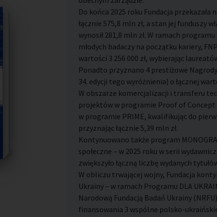
obecnym zarządzie.
Do końca 2025 roku Fundacja przekazała n
łącznie 575,8 mln zł, a stan jej funduszy 
wynosił 281,8 mln zł. W ramach programu
młodych badaczy na początku kariery, FNP
wartości 3 256 000 zł, wybierając laurea
Ponadto przyznano 4 prestiżowe Nagrody
34. edycji tego wyróżnienia) o łącznej warto
W obszarze komercjalizacji i transferu te
projektów w programie Proof of Concept 
w programie PRIME, kwalifikując do pierwsz
przyznając łącznie 5,39 mln zł.
Kontynuowano także program MONOGRAFIE
społeczne – w 2025 roku w serii wydawnicze
zwiększyło łączną liczbę wydanych tytułów
W obliczu trwającej wojny, Fundacja kont
Ukrainy – w ramach Programu DLA UKRAIN
Narodową Fundacją Badań Ukrainy (NRFU), 
finansowania 3 wspólne polsko-ukraińskie