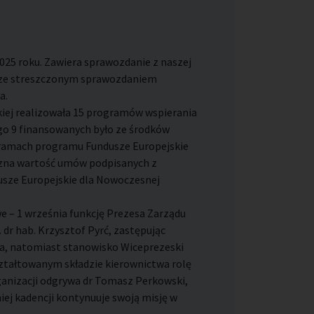
2025 roku. Zawiera sprawozdanie z naszej
z ze streszczonym sprawozdaniem
a.
kiej realizowała 15 programów wspierania
o 9 finansowanych było ze środków
w ramach programu Fundusze Europejskie
czna wartość umów podpisanych z
sze Europejskie dla Nowoczesnej
e – 1 września funkcję Prezesa Zarządu
. dr hab. Krzysztof Pyrć, zastępując
cza, natomiast stanowisko Wiceprezeski
ształtowanym składzie kierownictwa rolę
ganizacji odgrywa dr Tomasz Perkowski,
iej kadencji kontynuuje swoją misję w