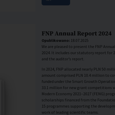
FNP Annual Report 2024
Opublikowano:
18.07.2025
We are pleased to present the FNP Annual 
2024. It includes our statutory report fo
and the auditor’s report.
In 2024, FNP allocated nearly PLN 50 mill
amount comprised PLN 10.4 million to cov
funded under the Smart Growth Operati
33.1 million for new grant competitions 
Modern Economy 2021–2027 (FENG) progra
scholarships financed from the Foundatio
15 programmes supporting the developme
work of leading scientific teams.