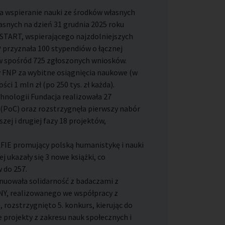
a wspieranie nauki ze środków własnych
własnych na dzień 31 grudnia 2025 roku
 START, wspierającego najzdolniejszych
 przyznała 100 stypendiów o łącznej
tów spośród 725 zgłoszonych wniosków.
 FNP za wybitne osiągnięcia naukowe (w
ści 1 mln zł (po 250 tys. zł każda).
chnologii Fundacja realizowała 27
(PoC) oraz rozstrzygnęła pierwszy nabór
ej i drugiej fazy 18 projektów,
 promujący polską humanistykę i nauki
j ukazały się 3 nowe książki, co
 do 257.
ynuowała solidarność z badaczami z
Y, realizowanego we współpracy z
rozstrzygnięto 5. konkurs, kierując do
 projekty z zakresu nauk społecznych i