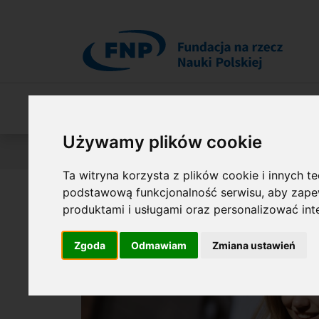
Przejdź do treści
O Fundacji
Nasza oferta
O naszych 
Używamy plików cookie
Jesteś tutaj:
Publikacje
Raporty roczne
Ta witryna korzysta z plików cookie i innych t
podstawową funkcjonalność serwisu
,
aby zapew
produktami i usługami oraz personalizować in
Zgoda
Odmawiam
Zmiana ustawień