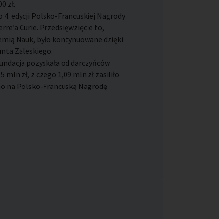
0 zł.
 4. edycji Polsko-Francuskiej Nagrody
erre’a Curie. Przedsięwzięcie to,
emią Nauk, było kontynuowane dzięki
nta Zaleskiego.
undacja pozyskała od darczyńców
 mln zł, z czego 1,09 mln zł zasiliło
ono na Polsko-Francuską Nagrodę