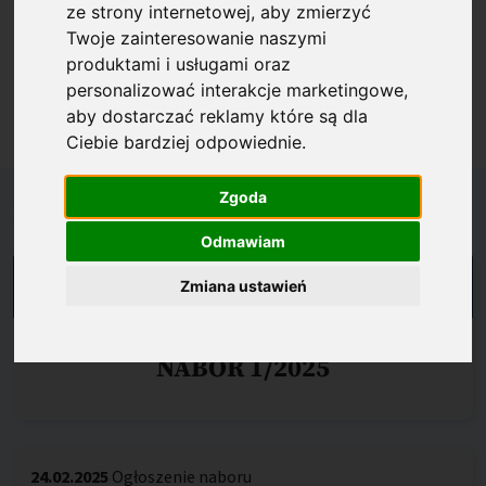
ze strony internetowej
,
aby zmierzyć
Pracy na lata 2021-2022), i które miały zostać
Twoje zainteresowanie naszymi
centrum doskonałości w ramach programu Teaming
produktami i usługami oraz
lub w strukturze których miało powstać centrum
personalizować interakcje marketingowe
,
doskonałości.
aby dostarczać reklamy które są dla
Ciebie bardziej odpowiednie
.
Zgoda
Harmonogram
Odmawiam
NABÓR ROZSTRZYGNIĘTY
Zmiana ustawień
NABÓR 1/2025
24.02.2025
Ogłoszenie naboru