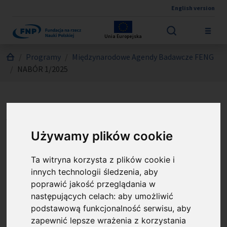
English version
Przejdź do treści
Unia Europejska
Jesteś tutaj:
Programy
Międzynarodowe Agendy Badawcze FENG
NABÓR 1/2025
Międzynarodowe Agendy
Badawcze FENG - NABÓR
Używamy plików cookie
1/2025
Ta witryna korzysta z plików cookie i
innych technologii śledzenia, aby
Nabór 1/2025 skierowany do jednostek, będących
poprawić jakość przeglądania w
koordynatorami konsorcjum, które uzyskało
następujących celach:
aby umożliwić
podstawową funkcjonalność serwisu
,
aby
dofinansowanie lub Seal of Excellence w programie
zapewnić lepsze wrażenia z korzystania
Teaming w ramach Horyzontu Europa (Program